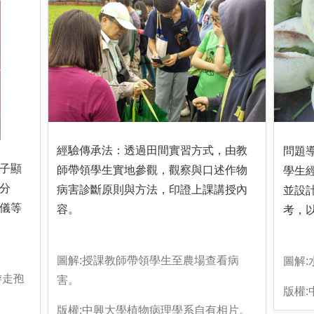
經驗傳承法：透過田間實習方式，由教
問題
子顯
師帶領學生實地參觀，觀察與口述作物
學生
分
病害診斷原則與方法，印證上課講授內
並設
儀等
容。
考，
圖解:授課教師帶領學生至農場查看病
圖解
游走孢
害。
版權
版權:中興大學植物病理學系自有相片。