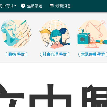
高中育才
焦點話題
最新消息
藝術
學群
社會心理
學群
大眾傳播
學群