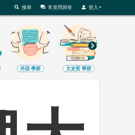
搜尋
常見問與答
登入
外語
學群
文史哲
學群
教育
學