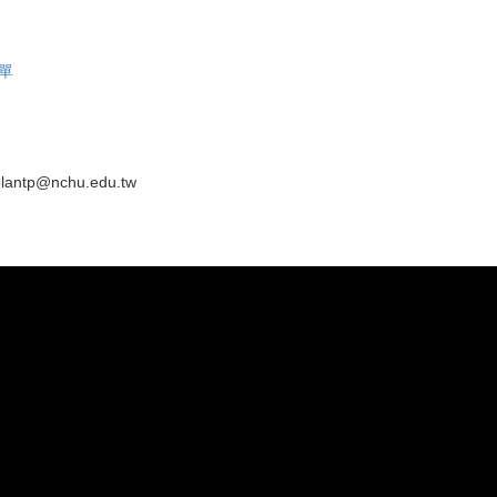
單
lantp@nchu.edu.tw