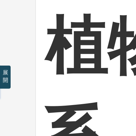
植
展
開
系