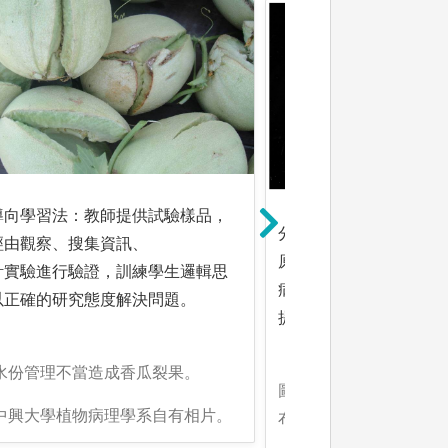
導向學習法：教師提供試驗樣品，
分子生物技術應用：快
經由觀察、搜集資訊、
原，追蹤它們在植物體
計實驗進行驗證，訓練學生邏輯思
病害如何發生與擴散，
以正確的研究態度解決問題。
提供科學依據。
:水份管理不當造成香瓜裂果。
圖解:以螢光標記追蹤病
:中興大學植物病理學系自有相片。
布情形。