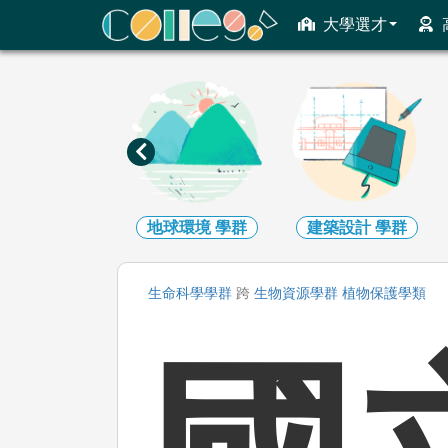
ColleGo! 大學選才與高中育才輔助系統
大學選才
地球環境
學群
建築設計
學群
生物資源
學群
生命科學
學群
跨
生物資源
學群
植物保護
學類