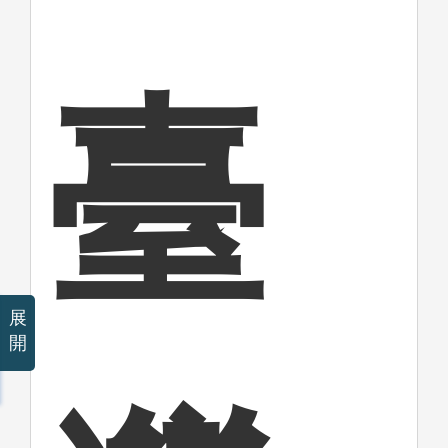
臺
展
開