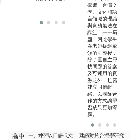
造能力
學習：台灣文
讀
學、文化和語
言領域的理論
與實務無法在
課堂上一一窮
盡，因此學生
在老師提綱挈
領的引導後，
除了需自主尋
找問題的答案
及可運用的資
源之外，也需
建立同儕網
絡、以團隊合
作的方式讓學
習成果更加深
廣。
一、練習以口語或文
建議對於台灣學研究
高中