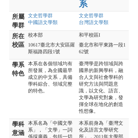
系
文史哲
學群
文史哲
學群
所屬
中國語文
學類
台灣語文
學類
學群
校本部
和平校區I
所在
校區
10617臺北市大安區羅
臺北市和平東路一段1
斯福路四段1號
62號
本系在各個領域均有
臺灣學是跨領域與跨
學系
所發展，為全國最早
國界的新興學科，融
特色
成立的中文系，具備
合人文與社會學科的
學科綜合、領域完整
研究方法與問題意
的特色。
識，以文化、語言、
文學為研究對象，發
揮全球在地化的創造
性想像。
本系名為「中國文學
本系前身為「臺灣文
學科
系」，「文學」一詞
化及語言文學研究
意涵
係採廣義，包括一切
所」，2011年大學部