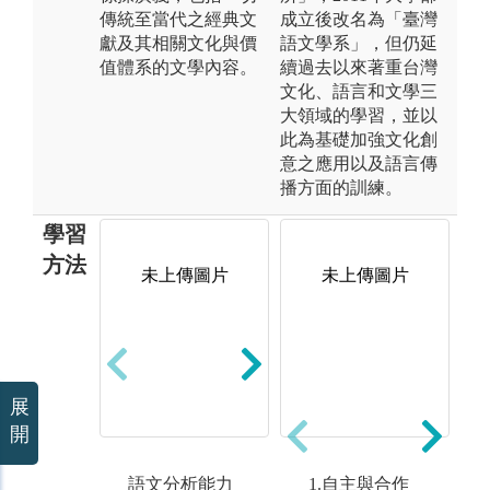
傳統至當代之經典文
成立後改名為「臺灣
獻及其相關文化與價
語文學系」，但仍延
值體系的文學內容。
續過去以來著重台灣
文化、語言和文學三
大領域的學習，並以
此為基礎加強文化創
意之應用以及語言傳
播方面的訓練。
學習
方法
未上傳圖片
未上傳圖片
未上傳圖片
展
開
語文分析能力
溝通表達與創
1.自主與合作
文