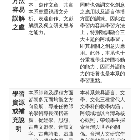
方法
本，寫作文章。其實
同時也強調文化創意
容易
本系更重視語文分
之應用以及語言傳播
誤解
析、表達創作、文獻
方面的訓練。因此在
解讀及獨立研究思考
學習內容與學習方法
之處
之能力。
上，特別強調融合三
大主題的跨域學習，
即其相關之創意與應
用。此外，本系也十
分重視學生跨國移動
的能力，因而外語能
力的培養也是本系的
學習重點。
本系師資及課程方面
本科系兼具語言、文
學習
皆朝多元而均衡之方
學、文化三種當代人
資源
向發展，專兼任教師
文學科的教學內涵，
或補
的學術專長涵括甚
跨領域地以台灣為核
充說
廣，從經學、思想、
心觀照，帶領學生探
古典文獻學、音韻文
索台灣與世界的關
明
字、古典詩歌、戲曲
係。台灣人文研究作