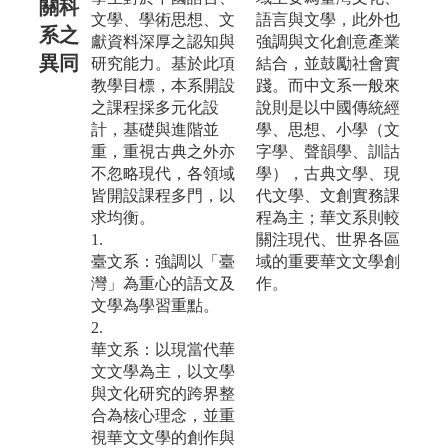
關科
文學、學術思想、文
語言與文學，此外也
系之
獻資料深厚之認知與
強調與文化創意產業
異同
研究能力。基於此項
結合，並鼓勵社會實
教學目標，本系開設
踐。而中文系一般來
之課程採多元化設
說則是以中國傳統經
計，基礎與進階並
學、思想、小學（文
重，重視古典之外亦
字學、聲韻學、訓詁
不忽略現代，各領域
學），古典文學、現
皆開設課程多門，以
代文學、文創實務課
求均衡。
程為主；華文系則較
1.
關注現代、世界各區
臺文系：強調以「臺
域的重要華文文學創
灣」為重心的語文及
作。
文學為學習重點。
2.
華文系：以現當代華
文文學為主，以文學
與文化研究的跨界整
合為核心理念，並重
視華文文學的創作與