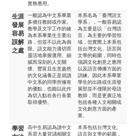
實務應用。
一般認為中文系畢業
本系名為「臺灣語文
生涯
多擔任教師或作家。
學系」，一般容易認
發展
教學及文字工作的確
為主要是以「台灣語
容易
為本系畢業生主要出
言」為主要的學習領
誤解
路，但並不以此為侷
域，但實際上本系包
限。語文能力適切而
括台灣文化、語言與
之處
靈活地掌握運用、細
文學的範圍，同時也
膩而深刻的人文關
強調文化創意之應用
懷、豐富且生意盎然
以及語言傳播方面的
的文化涵養正是就讀
訓練。因此本系畢業
中文系的同學所擁有
學生的出路或生涯發
的優點，也能以此作
展部並不僅限於母語
為切入點在各行各業
教師，而是更廣泛地
取得優勢。
包括各種人文相關或
文化創意方面的產
業。
高中生易認為讀中文
本系包括台灣文化、
學習
系需大量背誦相關文
語言與文學的範圍，