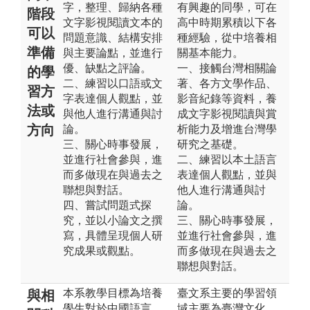
字，整理、歸納各種
有興趣的同學，可在
階段
文字影視閱讀文本的
高中時期累積以下各
可以
問題意識、結構安排
種經驗，從中培養相
準備
與主要論點，並進行
關基本能力。
優、缺點之評論。
一、接觸台灣相關論
的學
二、練習以口語或文
著、各方文學作品、
習方
字表達個人觀點，並
影音紀錄等資料，養
法或
與他人進行溝通與討
成文字影視閱讀與賞
方向
論。
析能力及增進台灣學
三、關心時事發展，
研究之基礎。
並進行社會參與，進
二、練習以本土語言
而多做現在與過去之
表達個人觀點，並與
聯想與對話。
他人進行溝通與討
四、嘗試問題式探
論。
究，並以小論文之撰
三、關心時事發展，
寫，具體呈現個人研
並進行社會參與，進
究成果或觀點。
而多做現在與過去之
聯想與對話。
本系教學目標為培養
臺文系主要的學習領
與相
學生對於中國語言、
域主要為臺灣文化、