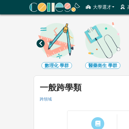
ColleGo! 大學選才與高中育才輔助系統
大學選才
工程
學群
數理化
學群
醫藥衛生
學群
一般跨學類
跨領域