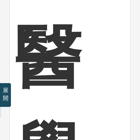
醫
展
開