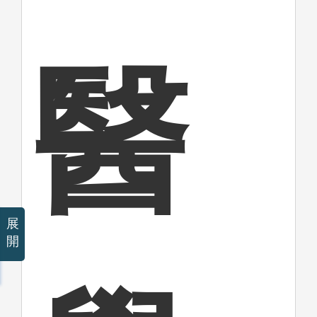
醫
展
開