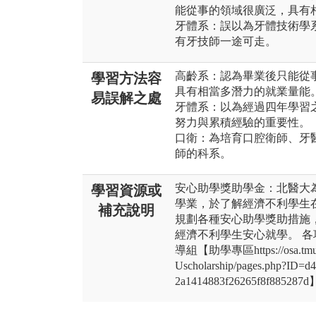
能從事的領域很廣泛，具有
牙體系：誤以為牙體技術學
有牙技師一途可走。
高齡系：認為畢業後只能從
學習方法容
具有相當多潛力的就業量能
易誤解之處
牙體系：以為經過四年學習
努力與累積經驗的重要性。
口衛：為培育口腔衛師、牙
師的科系。
安心助學獎助學金：北醫大
學習資源或
學業，於了解經濟不利學生
補充說明
規劃各種安心助學獎助措施，
經濟不利學生安心就學。 
導組【助學專區https://osa.tmu.edu
Uscholarship/pages.php?ID=
2a1414883f26265f8f885287