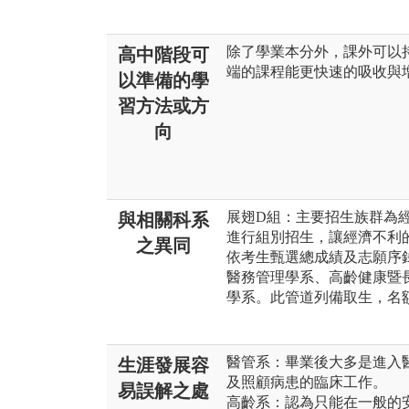
除了學業本分外，課外可以
高中階段可
端的課程能更快速的吸收與
以準備的學
習方法或方
向
展翅D組：主要招生族群為
與相關科系
進行組別招生，讓經濟不利
之異同
依考生甄選總成績及志願序
醫務管理學系、高齡健康暨
學系。此管道列備取生，名
醫管系：畢業後大多是進入
生涯發展容
及照顧病患的臨床工作。
易誤解之處
高齡系：認為只能在一般的