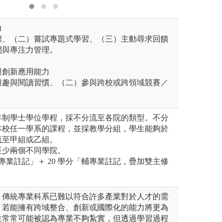
力
標、（二）嘗試專題式學習、（三）主動尋求回饋
間與專注力管理。
與創新應用能力
興趣與閱讀習慣、（二）參與跨校或跨領域競賽／
年制學士學位學程，採不分流至各院的類型。不分
本校任一學系的課程，並採教學分組，學生能夠於
流至甲組或乙組。
至少兩個不同學院。
主專業註記」＋ 20 學分「輔專業註記，疊加雙主修
。
，傳統專業科系已難以符合許多產業對於人才的需
，若能擁有跨域整合、創新或國際化的能力將更為
生常常可能被認為專業不夠紮實，但透過學習過程