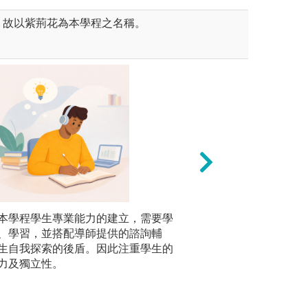
，故以紫荊花為本學程之名稱。
務管理學系)
本學程學生專業能力的建立，需要學
數位口腔工程(牙
跨領域學
、學習，並搭配導師提供的諮詢輔
本課程鼓
生自我探索的後盾。因此注重學生的
過多元知
力及獨立性。
解決問題
打造符合
展兼具深