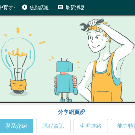
中育才
焦點話題
最新消息
分享網頁
學系介紹
課程資訊
生涯進路
能力特