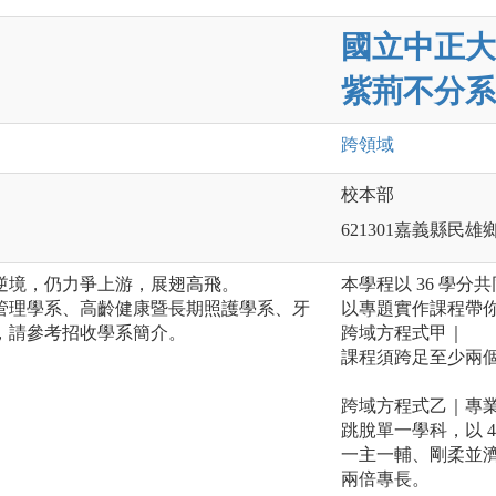
國立中正大
紫荊不分系
跨領域
校本部
621301嘉義縣民雄
逆境，仍力爭上游，展翅高飛。
本學程以 36 學
管理學系、高齡健康暨長期照護學系、牙
以專題實作課程帶
，請參考招收學系簡介。
跨域方程式甲｜
課程須跨足至少兩
跨域方程式乙｜專業註記
跳脫單一學科，以 4
一主一輔、剛柔並
兩倍專長。