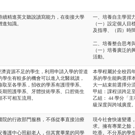
持續精進英文聽說讀寫能力，在銜接大學
一、培養自主學習
增進知識。
（一）設定個人目
及指導、（四）時
二、培養整合思考
（一）培養廣泛的
活動。
經濟資源不足的學生，利用申請入學的管道
本學程屬於全校四
的學生有較多的機會可以進入北醫就讀，
系的學生能夠選擇
錄取至各學系，招收的學系有護理學系、
大一結束前選擇分
長期照護學系、牙體技術學系、口腔衛生
甲組：課程須跨足
額不可相互流用。
乙組： 44 學分「
級深度與跨域廣度
醫院的行政部門服務，不係從事直接治療
現今社會快速變遷
求。擁有專業之餘
安養護中心照顧老人，但其實畢業的同學
吃香。不分系的學