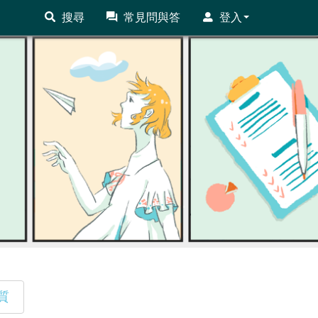
搜尋
常見問與答
登入
質