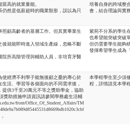
相當高的就業量能。
培養自身的跨域整
系仍然是低薪超時的職業類形，誤以為只
會，結合理論與實
事照顧高齡者的基層工作。但其實畢業生
紫荊不分系的學生
。
也希望能突破突破
之後就能即時進入領域生產線，忽略不斷
但仍需要學生能夠
發揮希望學生成為
醫院所高階管理與輔助人員，非培育牙醫
為使經濟不利學子能無後顧之憂的專心於
本學程學生至少須
在生活、學習等各個面向的不同需求後，
程，詳情請見本學
提供3千至20萬元不等之獎助學金，協助
各項獎助措施申請資訊請參閱學務處生活輔
.tw/front/Office_Of_Student_Affairs/TM
d448de9a7b089d85445531d8669bdb1020c3cbf
d】。