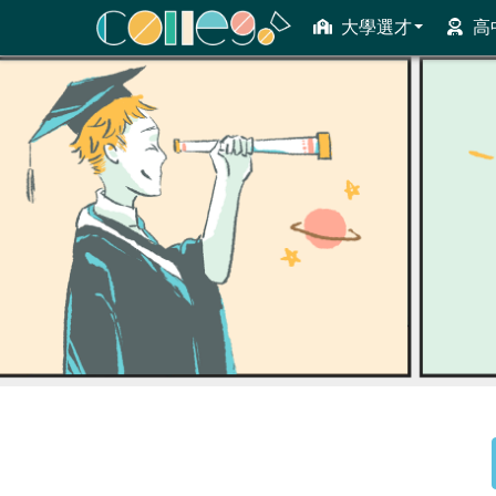
大學選才
高
ColleGo! 大學選才與高中育才輔助系統