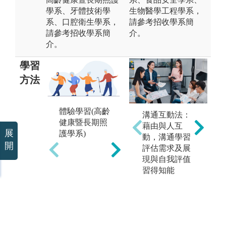
學系、牙體技術學
生物醫學工程學系，
系、口腔衛生學系，
請參考招收學系簡
請參考招收學系簡
介。
介。
學習
方法
體驗學習(高齡
整合性專案討
溝通互動法：
健康暨長期照
論(醫務管理學
藉由與人互
數
展
護學系)
系)
動，溝通學習
(
開
評估需求及展
系)
現與自我評值
習得知能