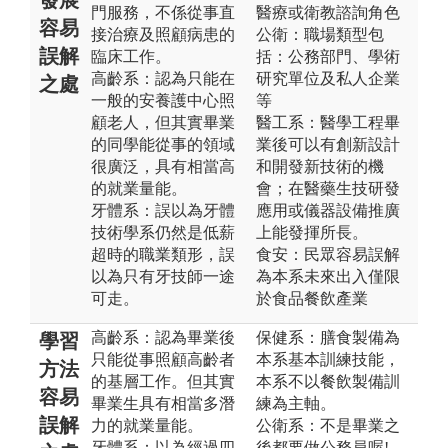
門服務，不係從事直
醫療或衛教諮詢角色
容易
接治療及照顧病患的
公衛：職場類型包
誤解
臨床工作。
括：公務部門、學術
高齡系：認為只能在
研究單位及私人企業
之處
一般的安養護中心照
等
顧老人，但其實畢業
醫工系：醫學工程畢
的同學能從事的領域
業後可以有創新設計
很廣泛，具有相當高
和開發新技術的機
的就業量能。
會；在醫藥生技研發
牙體系：誤以為牙體
應用或儀器設備推廣
技術學系仍然是低薪
上能發揮所長。
超時的職業類形，誤
食安：民眾容易誤解
以為只有牙技師一途
為本系未來出入僅限
可走。
於食品餐飲產業
高齡系：認為畢業後
保健系：膳食製備為
學習
只能從事照顧高齡者
本系基本訓練技能，
方法
的基層工作。但其實
本系不以餐飲製備訓
容易
畢業生具有相當多潛
練為主軸。
誤解
力的就業量能。
公衛系：不是畢業之
牙體系：以為經過四
後都要做公務員喔!