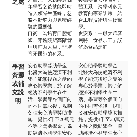
之處
年學習之後就能即時
醫工系：跨學科多元
進入領域生產線，忽
教育的專業訓練，結
略不斷努力與累積經
合工程技術與生物醫
驗的重要性。
學。
口衛：為培育口腔衛
食安系：一般大眾容
師、牙醫院所高階管
易將「食品加工」誤
理與輔助人員，非培
解為食品烹飪
育牙醫師的科系。
安心助學獎助學金：
安心助學獎助學金：
學習
北醫大為使經濟不利
北醫大為使經濟不利
資源
學子能無後顧之憂的
學子能無後顧之憂的
或補
專心於學業，於了解
專心於學業，於了解
充說
經濟不利學生在生
經濟不利學生在生
活、學習等各個面向
活、學習等各個面向
明
的不同需求後，規劃
的不同需求後，規劃
各種安心助學獎助措
各種安心助學獎助措
施，提供3千至20萬元
施，提供3千至20萬元
不等之獎助學金，協
不等之獎助學金，協
助經濟不利學生安心
助經濟不利學生安心