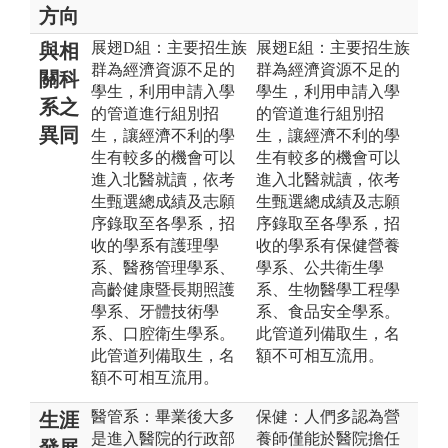
方向
展翅D組：主要招生族
展翅E組：主要招生族
與相
群為經濟資源不足的
群為經濟資源不足的
關科
學生，利用申請入學
學生，利用申請入學
系之
的管道進行組別招
的管道進行組別招
異同
生，讓經濟不利的學
生，讓經濟不利的學
生有較多的機會可以
生有較多的機會可以
進入北醫就讀，依考
進入北醫就讀，依考
生甄選總成績及志願
生甄選總成績及志願
序錄取至各學系，招
序錄取至各學系，招
收的學系有護理學
收的學系有保健營養
系、醫務管理學系、
學系、公共衛生學
高齡健康暨長期照護
系、生物醫學工程學
學系、牙體技術學
系、食品安全學系。
系、口腔衛生學系。
此管道列備取生，名
此管道列備取生，名
額不可相互流用。
額不可相互流用。
醫管系：畢業後大多
保健：人們多認為營
生涯
是進入醫院的行政部
養師僅能於醫院擔任
發展