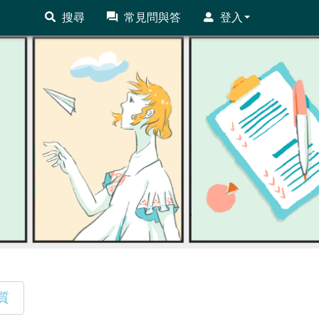
搜尋
常見問與答
登入
質