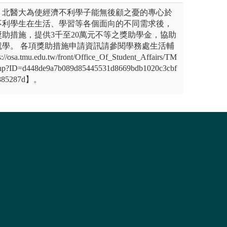
：北醫大為使經濟不利學子能無後顧之憂的專心於
不利學生在生活、學習等各個面向的不同需求後，
助措施，提供3千至20萬元不等之獎助學金，協助
就學。 各項獎助措施申請資訊請參閱學務處生活輔
.tmu.edu.tw/front/Office_Of_Student_Affairs/TM
.php?ID=d448de9a7b089d85445531d8669bdb1020c3cbf
f885287d】。