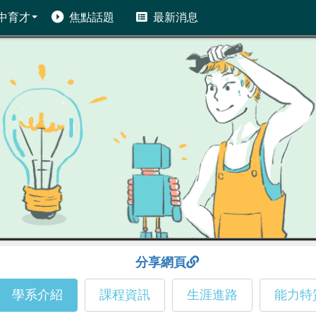
中育才
焦點話題
最新消息
分享網頁
學系介紹
課程資訊
生涯進路
能力特