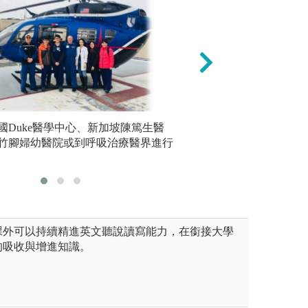
務管理學系)
國Duke醫學中心、新加坡陳篤生醫
數位口腔工程(牙
實驗操作
竹腳婦幼醫院或到呼吸治療醫界進行
課外可以持續精進英文聽說讀寫能力，在銜接大學
的吸收與增進知識。