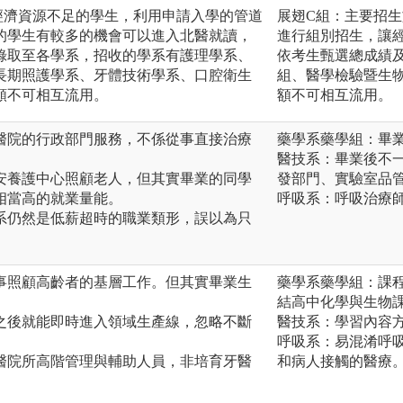
經濟資源不足的學生，利用申請入學的管道
展翅C組：主要招
的學生有較多的機會可以進入北醫就讀，
進行組別招生，讓
錄取至各學系，招收的學系有護理學系、
依考生甄選總成績
長期照護學系、牙體技術學系、口腔衛生
組、醫學檢驗暨生
額不可相互流用。
額不可相互流用。
醫院的行政部門服務，不係從事直接治療
藥學系藥學組：畢
醫技系：畢業後不
安養護中心照顧老人，但其實畢業的同學
發部門、實驗室品
相當高的就業量能。
呼吸系：呼吸治療
系仍然是低薪超時的職業類形，誤以為只
事照顧高齡者的基層工作。但其實畢業生
藥學系藥學組：課
。
結高中化學與生物
之後就能即時進入領域生產線，忽略不斷
醫技系：學習內容
呼吸系：易混淆呼
醫院所高階管理與輔助人員，非培育牙醫
和病人接觸的醫療