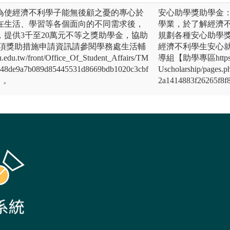
為使經濟不利學子能無後顧之憂的專心於
安心助學獎助學金
在生活、學習等各個面向的不同需求後，
學業，於了解經濟
提供3千至20萬元不等之獎助學金，協助
規劃各種安心助學獎
各項獎助措施申請資訊請參閱學務處生活輔
經濟不利學生安心
.tw/front/Office_Of_Student_Affairs/TM
導組【助學專區https://osa
d448de9a7b089d85445531d8669bdb1020c3cbf
Uscholarship/pages
d】。
2a1414883f26265f8