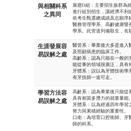
展翅D組：主要招生族群為
與相關科系
進行組別招生，讓經濟不利
之異同
依考生甄選總成績及志願序
醫務管理學系、高齡健康暨
學系。此管道列備取生，名
醫管系：畢業後大多是進入
生涯發展容
及照顧病患的臨床工作。
易誤解之處
高齡系：認為只能在一般的
能從事的領域很廣泛，具有
牙體系：誤以為牙體技術學
有牙技師一途可走。
高齡系：認為畢業後只能從
學習方法容
具有相當多潛力的就業量能
易誤解之處
牙體系：以為經過四年學習
努力與累積經驗的重要性。
口衛：為培育口腔衛師、牙
師的科系。