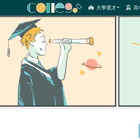
大學選才
高
ColleGo! 大學選才與高中育才輔助系統