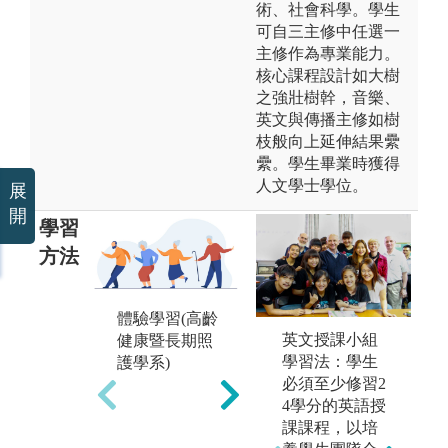
術、社會科學。學生
可自三主修中任選一
主修作為專業能力。
核心課程設計如大樹
之強壯樹幹，音樂、
英文與傳播主修如樹
枝般向上延伸結果纍
纍。學生畢業時獲得
人文學士學位。
展
開
學習
方法
體驗學習(高齡
整合性專案討
英文授課小組
健康暨長期照
論(醫務管理學
數
學習法：學生
護學系)
系)
(
必須至少修習2
系)
4學分的英語授
課課程，以培