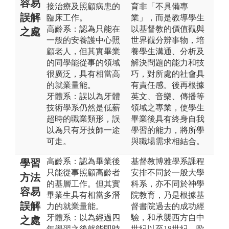
容易
接治療及照顧病患的
育非「不具備專
誤解
臨床工作。
業」，而是教導學生
高齡系：認為只能在
以基督教的價值觀與
之處
一般的安養護中心照
世界觀分辨事物，培
顧老人，但其實畢業
養學生溝通、分析及
的同學能從事的領域
解決問題的能力和技
很廣泛，具有相當高
巧，對所處的社會具
的就業量能。
有責任感。後再根據
牙體系：誤以為牙體
英文、音樂、傳播等
技術學系仍然是低薪
領域之專業，使學生
超時的職業類形，誤
畢業後具有終身自我
以為只有牙技師一途
學習的能力，將所學
可走。
與職場需求相結合。
高齡系：認為畢業後
基督教博雅學系課程
學習
只能從事照顧高齡者
安排不同於一般大學
方法
的基層工作。但其實
科系，亦不同於神學
容易
畢業生具有相當多潛
院教育，乃是根據基
誤解
力的就業量能。
督書院過去的成功經
牙體系：以為經過四
驗，和承襲西方自中
之處
年學習之後就能即時
世紀以至18世紀，歐