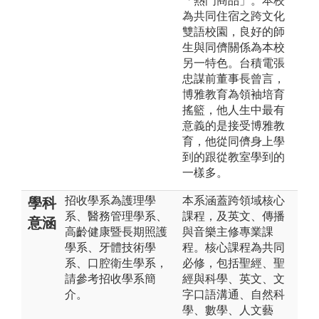
「熱門商品」。本校
為共同住宿之跨文化
雙語校園，良好的師
生與同儕關係為本校
另一特色。台積電張
忠謀前董事長曾言，
博雅教育為領袖培育
搖籃，他人生中最有
意義的是接受博雅教
育，他從同儕身上學
到的跟從教室學到的
一樣多。
招收學系為護理學
本系涵蓋跨領域核心
學科
系、醫務管理學系、
課程，及英文、傳播
意涵
高齡健康暨長期照護
與音樂主修專業課
學系、牙體技術學
程。核心課程為共同
系、口腔衛生學系，
必修，包括聖經、聖
請參考招收學系簡
經與科學、英文、文
介。
字口語溝通、自然科
學、數學、人文藝