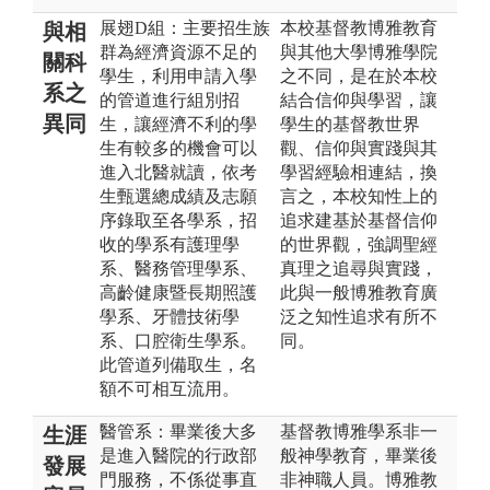
展翅D組：主要招生族
本校基督教博雅教育
與相
群為經濟資源不足的
與其他大學博雅學院
關科
學生，利用申請入學
之不同，是在於本校
系之
的管道進行組別招
結合信仰與學習，讓
異同
生，讓經濟不利的學
學生的基督教世界
生有較多的機會可以
觀、信仰與實踐與其
進入北醫就讀，依考
學習經驗相連結，換
生甄選總成績及志願
言之，本校知性上的
序錄取至各學系，招
追求建基於基督信仰
收的學系有護理學
的世界觀，強調聖經
系、醫務管理學系、
真理之追尋與實踐，
高齡健康暨長期照護
此與一般博雅教育廣
學系、牙體技術學
泛之知性追求有所不
系、口腔衛生學系。
同。
此管道列備取生，名
額不可相互流用。
醫管系：畢業後大多
基督教博雅學系非一
生涯
是進入醫院的行政部
般神學教育，畢業後
發展
門服務，不係從事直
非神職人員。博雅教