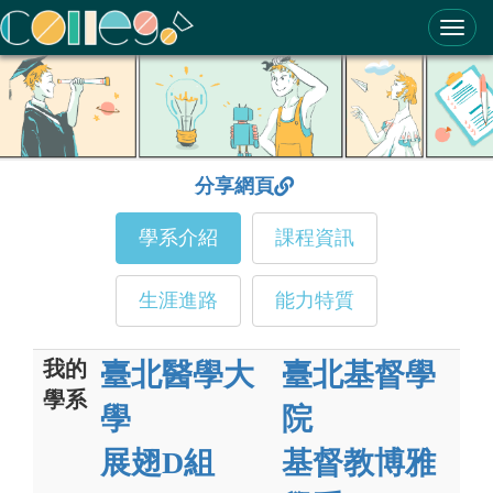
ColleGo! 大學選才與高中育才輔助系統
分享網頁
學系介紹
課程資訊
生涯進路
能力特質
我的
臺北醫學大
臺北基督學
學系
學
院
展翅D組
基督教博雅