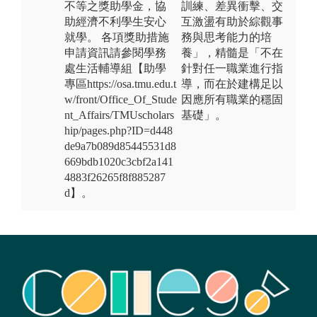
不等之獎助學金，協
訓練、差異衝擊、交
助經濟不利學生安心
互激盪有助於綜觀事
就學。 各項獎助措施
務與思考能力的培
申請資訊請參閱學務
養」，精髓是「不在
處生活輔導組【助學
針對任一職業進行指
專區https://osa.tmu.edu.t
導，而在於建構足以
w/front/Office_Of_Stude
因應所有職業的穩固
nt_Affairs/TMUscholars
基礎」。
hip/pages.php?ID=d448
de9a7b089d85445531d8
669bdb1020c3cbf2a141
4883f26265f8f885287
d】。