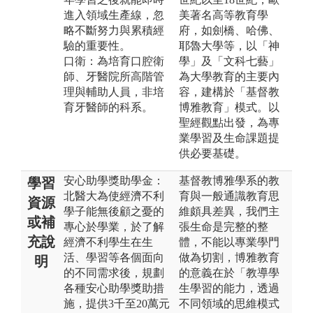
進入領域生產線，忽
美著名高等教育學
略不斷努力與累積經
府，如劍橋、哈佛、
驗的重要性。
耶魯大學等，以「神
口衛：為培育口腔衛
學」及「文科七藝」
師、牙醫院所高階管
為大學教育的主要內
理與輔助人員，非培
容，建構於「基督教
育牙醫師的科系。
博雅教育」模式。以
聖經觀點出發，為專
業學習及生命課題提
供必要基礎。
安心助學獎助學金：
基督教博雅學系的教
學習
北醫大為使經濟不利
育與一般通識教育思
資源
學子能無後顧之憂的
維頗具差異，我們主
或補
專心於學業，於了解
張生命是完整的整
充說
經濟不利學生在生
體，不能以專業學門
活、學習等各個面向
做為切割，博雅教育
明
的不同需求後，規劃
的意義在於「教導學
各種安心助學獎助措
生學習的能力，透過
施，提供3千至20萬元
不同領域的思維模式