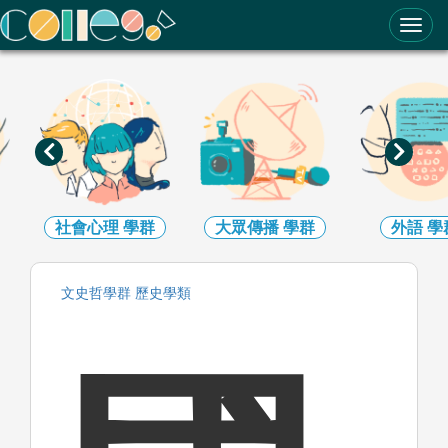
ColleGo! 大學選才與高中育才輔助系統
社會心理
學群
大眾傳播
學群
外語
學
文史哲
學群
歷史
學類