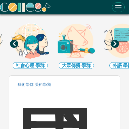
ColleGo! 大學選才與高中育才輔助系統
社會心理
學群
大眾傳播
學群
外語
學
藝術
學群
美術
學類