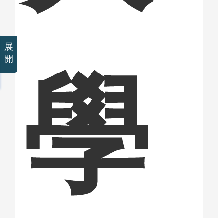
展
開
學