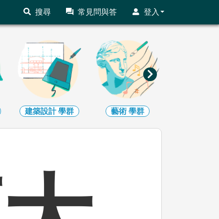
搜尋
常見問與答
登入
建築設計
學群
藝術
學群
社會心理
育大