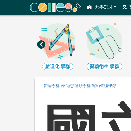
ColleGo! 大學選才與高中育才輔助系統
大學選才
工程
學群
數理化
學群
醫藥衛生
學群
管理
學群
跨
遊憩運動
學群
運動管理
學類
國