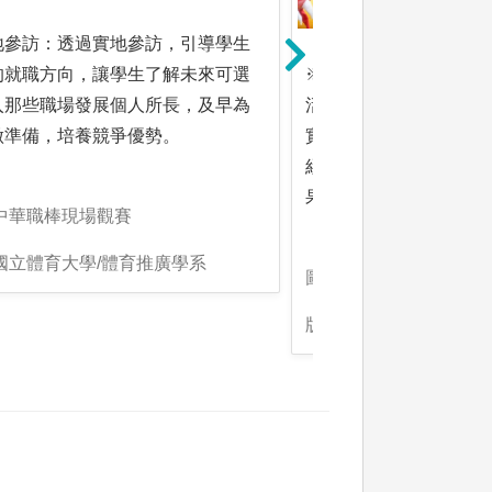
地參訪：透過實地參訪，引導學生
的就職方向，讓學生了解未來可選
※實務活動：教師於校
入那些職場發展個人所長，及早為
活動設計、賽事安排，
做準備，培養競爭優勢。
實踐練習的機會，進而
經驗，以達到「做中學
果。
:中華職棒現場觀賽
國立體育大學/體育推廣學系
圖解:辦理各式賽事
版權:國立體育大學/體