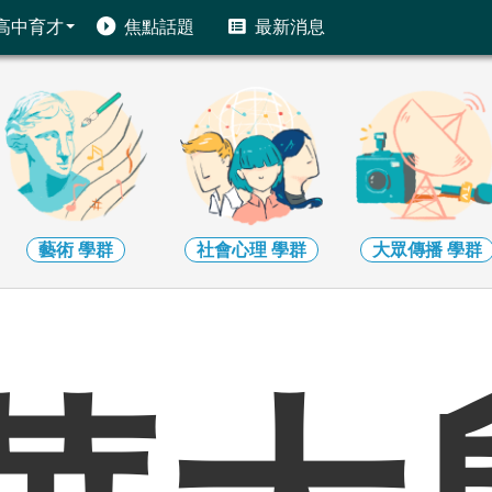
高中育才
焦點話題
最新消息
藝術
學群
社會心理
學群
大眾傳播
學群