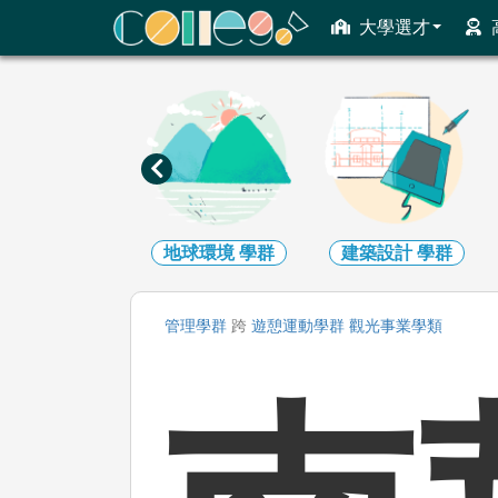
ColleGo! 大學選才與高中育才輔助系統
大學選才
地球環境
學群
建築設計
學群
生物資源
學群
管理
學群
跨
遊憩運動
學群
觀光事業
學類