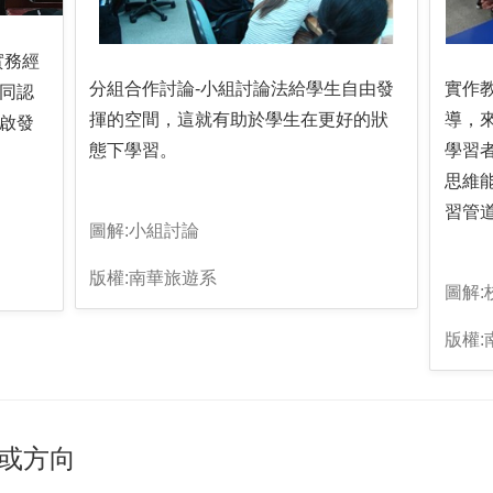
實務經
分組合作討論-小組討論法給學生自由發
實作
同認
揮的空間，這就有助於學生在更好的狀
導，
啟發
態下學習。
學習
思維
習管
圖解:小組討論
版權:南華旅遊系
圖解:
版權:
或方向