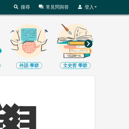
搜尋
常見問與答
登入
外語
學群
文史哲
學群
教育
學