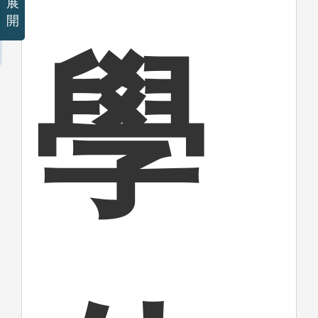
展
開
學