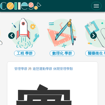
ColleGo! 大學選才與高中育才輔助系統
工程
學群
數理化
學群
醫藥衛生
管理
學群
跨
遊憩運動
學群
休閒管理
學類