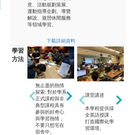
意、活動規劃策展、
運動指導企劃、導覽
解說、遊憩休閒服務
等領域學習。
下載詳細資料
學習
方法
跳
無止盡的熱情
辨
願意站在巨人
探索: 對於學系
人
的肩膀上: 大量
課堂講述
正式課程與非
知
閱讀還是很重
典型課程具有
敞
要的，專家們
本學程提供採
參與的好奇心
討
已經替你整理
全英語授課，
與學習熱情，
出
好重點、也提
打造國際化學
不要只想宅在
心
點你該避免的
習環境。
宿舍中。
與
前車之鑑，閱