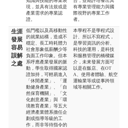
知識與技能的專業表
台，並期許培養出具
現，並具有法規或是
有專業管理能力與國
產業需求的專業認
際視野的專業工作
證。
者。
低門檻以及高移動性
本學程不是學程式設
生涯
的就業結構，造成不
計、所以不寫程式，
發展
穩定、長工時耗體力
是學習資訊的分析、
容易
社會形象低薪酬少等
科技的運用，是科技
誤解
負面工作印象。但本
和服務管理的橋樑媒
系呼應產業發展的脈
介，未來發展方面可
之處
動，學生取得國家認
以是在飯店、在OT
證加持，可輕易進入
A、使用者體驗、航空
「休閒產業」、「運
運輸業等或從事跨領
動健身產業」、「自
域等相關工作。
然保育機關」、「文
化創意產業」與「環
境教育產業」等五大
經濟產業體系擔任企
劃或指導等級的工
作，而非等待指令的