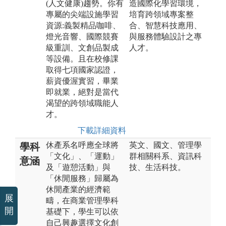
(人文健康)趨勢。你有
造國際化學習環境，
專屬的尖端設施學習
培育跨領域專案整
資源:義製精品咖啡、
合、智慧科技應用、
燈光音響、國際競賽
與服務體驗設計之專
級重訓、文創品製成
人才。
等設備。且在校修課
取得七項國家認證，
薪資優渥實習，畢業
即就業，絕對是當代
渴望的跨領域職能人
才。
下載詳細資料
休產系名呼應全球將
英文、國文、管理學
學科
「文化」、「運動」
群相關科系、資訊科
意涵
及「遊憩活動」與
技、生活科技。
「休閒服務」歸屬為
休閒產業的經濟範
展
疇，在商業管理學科
開
基礎下，學生可以依
自己興趣選擇文化創