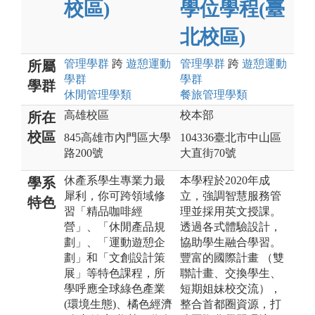
校區)
學位學程(臺
北校區)
管理
學群
跨
遊憩運動
管理
學群
跨
遊憩運動
所屬
學群
學群
學群
休閒管理
學類
餐旅管理
學類
高雄校區
校本部
所在
校區
845高雄市內門區大學
104336臺北市中山區
路200號
大直街70號
休產系學生專業力最
本學程於2020年成
學系
犀利，你可跨領域修
立，強調智慧服務管
特色
習「精品咖啡經
理並採用英文授課。
營」、「休閒產品規
透過各式體驗設計，
劃」、「運動遊憩企
協助學生融合學習。
劃」和「文創設計策
豐富的國際計畫 （雙
展」等特色課程，所
聯計畫、交換學生、
學呼應全球綠色產業
短期姐妹校交流），
(環境生態)、橘色經濟
整合首都圈資源，打