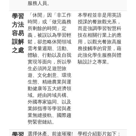
服務人員。
「休閒」因「非工作
本學程並非是用英語
學習
時間」或「做完義務
授課的餐旅觀光系，
方法
所剩餘的時間」定
而是強調學習智慧科
容易
義，被誤以為學習輕
技在相關行業上的應
誤解
鬆，卻忽略休閒領域
用，以觀光餐旅高服
需考量週期、活動、
務接觸率的背景，藉
之處
體驗、行動以及自我
此強化學生服務與體
實現等面向，所以學
驗設計之專業。
生必須跨足遊憩旅
遊、文化創意、環境
生態、精緻農業與運
動健康等五大經濟領
域。經由跨域共構、
外國專家協同、以及
業師指導等學習與產
業無縫接軌、國際趨
勢緊密鏈結。
選擇休產、前途璀璨!
學程介紹影片如下：
學習