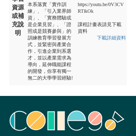
本系落實「實作訓
https://youtu.be/0V3CV
資源
練」、「引入業界師
RTlkOk
或補
資」、「實務體驗或
充說
是企業見習」、「證
課程計畫表請見下載
照或是競賽參與」的
資料
明
訓練教育學習發展方
下載詳細資料
式，並緊密與產業合
作，引進企業到系選
才，並以產業需求為
導向，延伸職能課程
的開發，你享有獨一
無二的大學學習經驗!