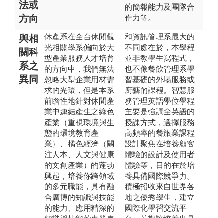
法或
的簡報能力及團隊合
方向
作力等。
休產系在全台休閒觀
和資訊管理系最大的
與相
光相關學系偏向於大
不同處在於，本學程
關科
型產業服務人才培育
並非教學生寫程式，
系之
的方向中，我們無法
也不像餐飲管理系學
異同
忽略大型企業用材需
習基礎的外場服務或
求的光環，但是本系
廚藝的課程。智慧服
前瞻性地針對休閒產
務管理英語學位學程
業中連結產生之綠色
主要是強調全英語的
產業（重視環境與生
授課方式，選擇服務
態的環境教育產
高頻率的餐旅業課程
業）、橘色經濟（關
設計聚焦在培養顧客
注人本、人文與健康
體驗的設計及使用者
的文創產業）的蓬勃
體驗等，目的在於培
興起，培養你跨領域
養具備國際競爭力。
的多元職能，具有融
積極招收來自世界各
合廣博的知識與技能
地之優秀學生，建立
的能力、應用精深的
國際化學習交流平