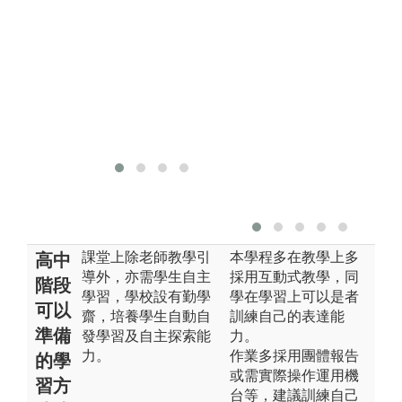
視
讀是學習精闢
觀
觀點的最簡易
宜
方法。
課堂上除老師教學引
本學程多在教學上多
高中
導外，亦需學生自主
採用互動式教學，同
階段
學習，學校設有勤學
學在學習上可以是者
可以
齋，培養學生自動自
訓練自己的表達能
準備
發學習及自主探索能
力。
力。
作業多採用團體報告
的學
或需實際操作運用機
習方
台等，建議訓練自己