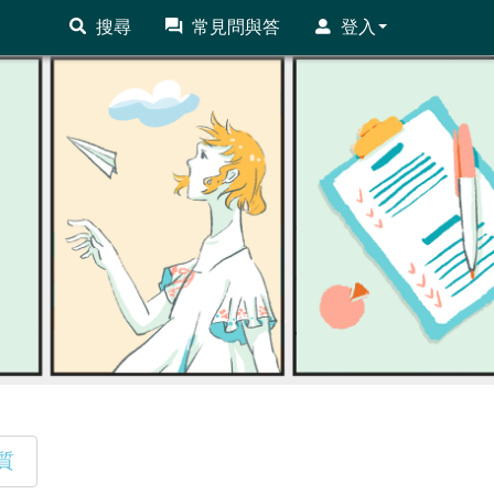
搜尋
常見問與答
登入
質