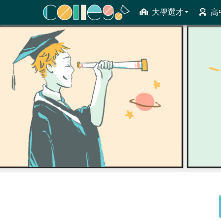
大學選才
高
ColleGo! 大學選才與高中育才輔助系統