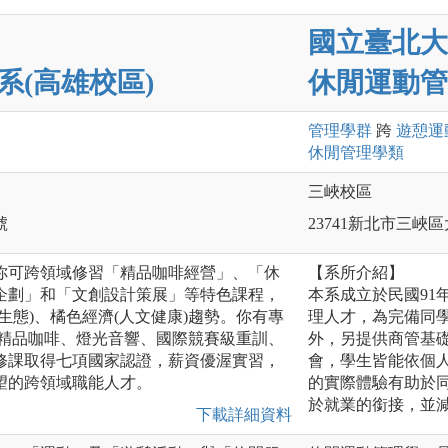
國立臺北大
系(高雄校區)
休閒運動管
管理
學群
跨
遊憩運
休閒管理
學類
三峽校區
號
23741新北市三峽區
你可跨領域修習「精品咖啡經營」、「休
【系所介紹】
企劃」和「文創設計策展」等特色課程，
本系成立於民國91
生態)、橘色經濟(人文健康)趨勢。你有專
理人才，為完備同
製精品咖啡、燈光音響、國際競賽級重訓、
外，另提供商管基
修課取得七項國家認證，薪資優渥實習，
會，學生皆能依個
望的跨領域職能人才。
的實際體驗有助於
於就業的銜接，並
下載詳細資料