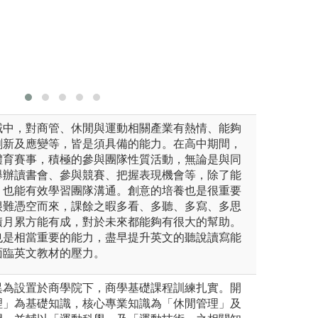
版權:休運
域中，對商管、休閒與運動相關產業有熱情、能夠
創新及應變等，皆是須具備的能力。在高中期間，
體育賽事，積極的參與團隊性質活動，無論是與同
舉辦讀書會、參與競賽、把握表現機會等，除了能
，也能有效學習團隊溝通。創意的培養也是很重要
很難憑空而來，課餘之暇多看、多聽、多寫、多思
積月累方能有成，對於未來都能夠有很大的幫助。
也是相當重要的能力，盡早提升英文的聽說讀寫能
面臨英文教材的壓力。
異為設置於商學院下，商學基礎課程訓練扎實。開
理」為基礎知識，核心專業知識為「休閒管理」及