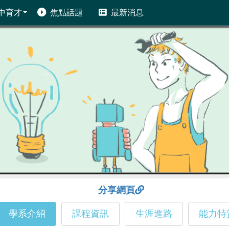
中育才
焦點話題
最新消息
分享網頁
學系介紹
課程資訊
生涯進路
能力特