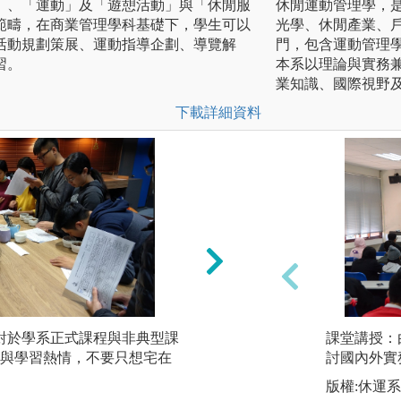
」、「運動」及「遊憩活動」與「休閒服
休閒運動管理學，
範疇，在商業管理學科基礎下，學生可以
光學、休閒產業、
活動規劃策展、運動指導企劃、導覽解
門，包含運動管理
習。
本系以理論與實務
業知識、國際視野
下載詳細資料
 對於學系正式課程與非典型課
願意站在巨人的肩膀
課堂講授：
與學習熱情，不要只想宅在
專家們已經替你整
討國內外實
前車之鑑，閱讀是
版權:休運