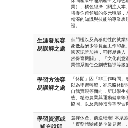
休閒產業中連結產生之綠色
業）、橘色經濟（關注人本
培養你跨領域的多元職能，
精深的知識與技能的專業表
證。
低門檻以及高移動性的就業
生涯發展容
象低薪酬少等負面工作印象
易誤解之處
國家認證加持，可輕易進入
然保育機關」、「文化創意
業體系擔任企劃或指導等級
「休閒」因「非工作時間」
學習方法容
以為學習輕鬆，卻忽略休閒
易誤解之處
自我實現等面向，所以學生
態、精緻農業與運動健康等
協同、以及業師指導等學習
選擇休產、前途璀璨! 本系
學習資源或
「實務體驗或是企業見習」
補充說明