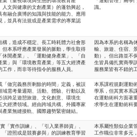
產業（重視環境與生態的環境教育產
「運動管理」兩學
、人文與健康的文創產業）的蓬勃興起，
識。
具有融合廣博的知識與技能的能力、應用
現，並具有法規或是產業需求的專業認
結構，造成不穩定、長工時耗體力社會形
因為本系的名稱為
。但本系呼應產業發展的脈動，學生取得
輸、旅遊、住宿、
「休閒產業」、「運動健身產業」、「自
動）。但出路並不
產業」與「環境教育產業」等五大經濟產
生皆具備扎實商學
的工作，而非等待指令的服務人員。
服務業皆有不錯的
或「做完義務所剩餘的時間」定義，被誤
本系課程規劃運動
領域需考量週期、活動、體驗、行動以及
學系，但其實本系
必須跨足遊憩旅遊、文化創意、環境生
在運動術科方面著
五大經濟領域。經由跨域共構、外國專家
求學生在運動術科
與產業無縫接軌、國際趨勢緊密鏈結。
落實「實作訓練」、「引入業界師資」、
本系屬性類似企業
、「證照或是競賽參與」的訓練教育學習
工作職位非常多元