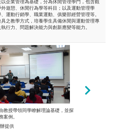
是以企業管理為基礎，分為休閒管理學門，包含觀
戶外遊憩、休閒行為學等科目；以及運動管理學
學、運動行銷學、職業運動、俱樂部經營管理等。
兼具之教學方式，培養學生具備休閒與運動管理專
及執行力、問題解決能力與創新應變等能力。
上: 大量閱讀還是很重要的，
由教授帶領同學瞭解理論基礎，並探
跳脫框架的思辨:
專題演講
理好重點、也提點你該避免的
務案例。
後，我們敞開胸懷
講
學習精闢觀點的最簡易方法。
開心胸參考指導與
系辦提供
圖解:中華
是否合宜。