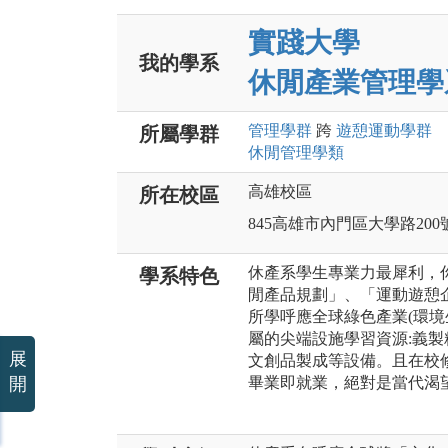
實踐大學
我的學系
休閒產業管理學
管理
學群
跨
遊憩運動
學群
所屬學群
休閒管理
學類
高雄校區
所在校區
845高雄市內門區大學路200
休產系學生專業力最犀利，
學系特色
閒產品規劃」、「運動遊憩
所學呼應全球綠色產業(環境
屬的尖端設施學習資源:義
展
文創品製成等設備。且在校
開
畢業即就業，絕對是當代渴