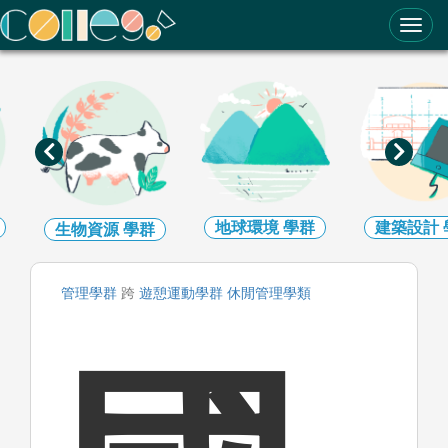
ColleGo! 大學選才與高中育才輔助系統
地球環境
學群
建築設計
學群
藝術
學
管理
學群
跨
遊憩運動
學群
休閒管理
學類