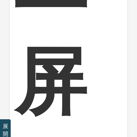
屏
展
開