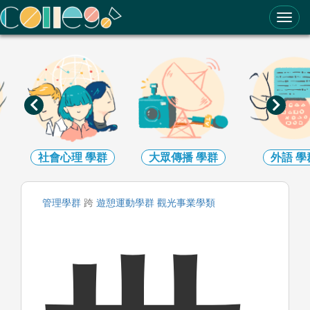
ColleGo! 大學選才與高中育才輔助系統
社會心理
學群
大眾傳播
學群
外語
學
管理
學群
跨
遊憩運動
學群
觀光事業
學類