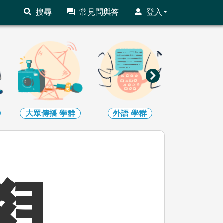
搜尋
常見問與答
登入
外語
學群
文史哲
學群
教育
學