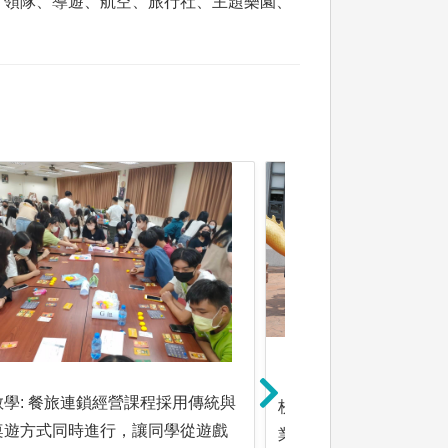
、領隊、導遊、航空、旅行社、主題樂園、
教學: 餐旅連鎖經營課程採用傳統與
校外教學: 藉由校外教
桌遊方式同時進行，讓同學從遊戲
業界的實際狀況與營銷