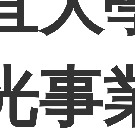
宜大
光事