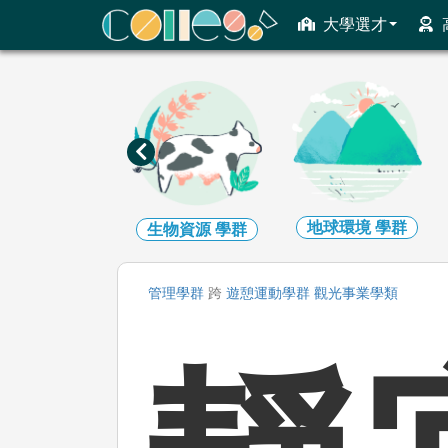
ColleGo! 大學選才與高中育才輔助系統
大學選才
地球環境
學群
建築設計
學群
生物資源
學群
管理
學群
跨
遊憩運動
學群
觀光事業
學類