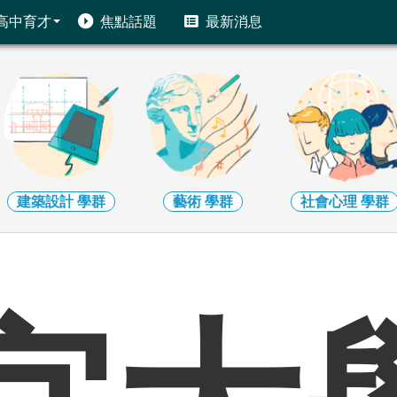
高中育才
焦點話題
最新消息
藝術
學群
社會心理
學群
大眾傳播
學群