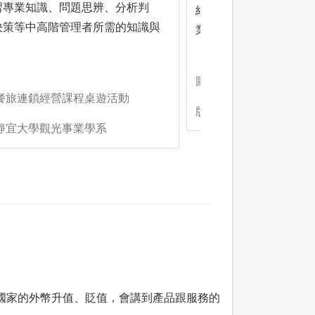
習專業知識、問題思辨、分析判
結合學科上的理論與產
決策等中高階管理者所需的知識與
業素養。
。
圖解:品皇咖啡觀光工廠
:餐旅連鎖經營課程桌遊活動
版權:靜宜大學觀光事業
:靜宜大學觀光事業學系
國家的外幣升值、貶值，會講到產品跟服務的