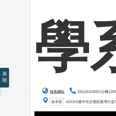
學
展
開
校系網站
(04)26328001分機130
校本部
433303臺中市沙鹿區臺灣大道7