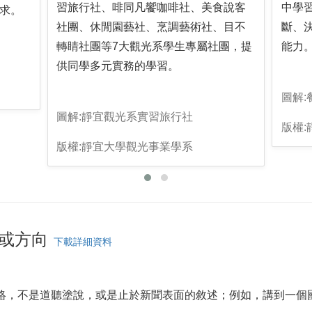
習旅行社、啡同凡饗咖啡社、美食說客
中學
求。
社團、休閒園藝社、烹調藝術社、目不
斷、
轉睛社團等7大觀光系學生專屬社團，提
能力
供同學多元實務的學習。
圖解
圖解:靜宜觀光系實習旅行社
版權
版權:靜宜大學觀光事業學系
或方向
下載詳細資料
脈絡，不是道聽塗說，或是止於新聞表面的敘述；例如，講到一個