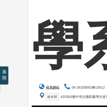
學
展
開
校系網站
04-26328001轉13012
校本部
433303臺中市沙鹿區臺灣大道7