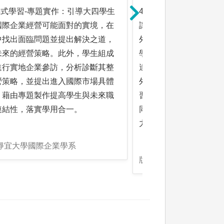
與式學習-專題實作：引導大四學生
4.參與式學習-實習課
國際企業經營可能面對的實境，在
讓學生畢業後順利與職
中找出面臨問題並提出解決之道，
外實習課程與國內外各
未來的經營策略。此外，學生組成
學生在實習過程中了解
進行實地企業參訪，分析診斷其整
達「精準就業，就好業
營策略，並提出進入國際市場具體
外，本系也積極推動跨
，藉由專題製作提高學生與未來職
習及企業參訪，如與國
連結性，落實學用合一。
同完成主題報告，增強
力並提升國際觀思維。
:靜宜大學國際企業學系
版權:靜宜大學國際企業