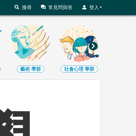
搜尋
常見問與答
登入
藝術
學群
社會心理
學群
大眾傳播