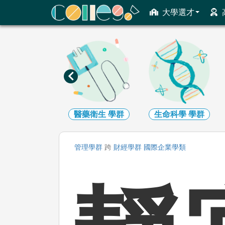
ColleGo! 大學選才與高中育才輔助系統
大學選才
數理化
學群
醫藥衛生
學群
生命科學
學群
管理
學群
跨
財經
學群
國際企業
學類