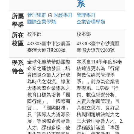
系
管理
學群
跨
財經
學群
管理
學群
所屬
國際企業
學類
企業管理
學類
學群
校本部
校本部
所在
校區
433303臺中市沙鹿區
433303臺中市沙鹿區
臺灣大道7段200號
臺灣大道7段200號
全球化趨勢帶動國際
本系自114學年度起奉
學系
企業之蓬勃發展，培
核通過更名為『行銷
特色
育國際企業人才已成
與數位經營管理學
為時代之潮流。靜宜
系』，前身為企業管
大學國際企業學系之
理學系。1.培養『行
教育目標為培養「國
銷、數位經營分析、
際行銷」、「國際商
人資與創新管理』且
貿」、「國際財務」
具獨立思考、良好品
及「國際人力資源發
格與問題解決能力之
展」等國際企業專業
三大管理專業人才。2.
人才。課程多樣，使
課程設計涵蓋「專題