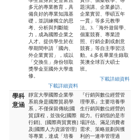
學生置身於更豐富且
實作、個案教學、專
多元的專業教育，具
題演講、企業參訪、
備良好的專業知識基
企業實習、學碩五年
礎，並訓練獨立的思
一貫」等多元教學
考、分析與判斷能
法。3.「海外遊留學、
力，成為國際企業之
個案競賽、專業證
人才。提供學生於在
照、行銷企劃或創意
學期間申請「國內、
競賽」等自主學習活
外企業實習」，或以
動。4.多名畢業生錄取
「交換生」身份領取
英澳全球百大碩士
獎學金至國外大學進
班。
修。
下載詳細資料
下載詳細資料
靜宜大學國際企業學
『行銷與數位經營管
學科
系前身是國際貿易學
理學系』主要培養學
意涵
系，不僅保留傳統[國
生行銷與數位經營的
貿]課程，並強化[國際
能力。行銷指的是市
行銷]、[國際商貿實務]
場評估、滿足消費者
及[國際人力資源管理]
需求、策略規劃與獲
等專業，達成「培養
利的一連串管理過