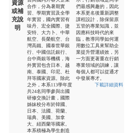
資源
合作，分為暑期實
們最感興趣的，因此
或補
習、學期實習及全學
本系更名後重新調整
充說
年實習，國內實習有
課程設計，除保留原
味丹、宏全國際、捷
五管的專業知識，並
明
安特、大力卜、中華
因應科技時代的來
航空、長榮航空、台
臨，教導同學如何運
灣高鐵、國泰世華銀
用數位工具來幫助企
行、中國信託銀行、
業提升營運績效，另
台中商銀等機構，海
一方面更著重在行銷
外實習包含日本、越
專業領域的訓練，讓
南、泰國、印尼、杜
每個人都可以從通才
拜等國家資源。除此
中發展專才。
之外，本系113學年度
下載詳細資料
共24名同學參與出國
研修交換計畫，國際
姊妹校分布於韓國、
日本、法國、荷蘭、
瑞典、美國、加拿
大、紐西蘭等國家。
本系積極為學生創造