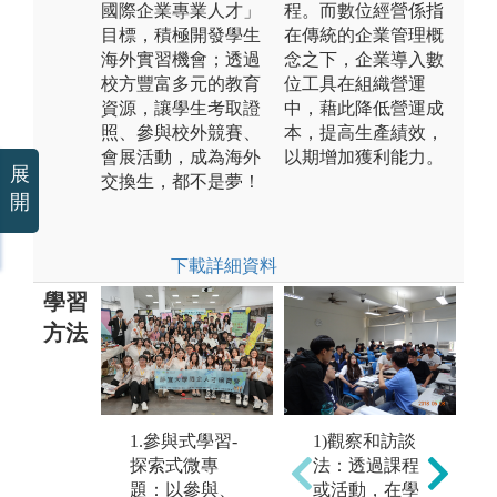
國際企業專業人才」
程。而數位經營係指
目標，積極開發學生
在傳統的企業管理概
海外實習機會；透過
念之下，企業導入數
校方豐富多元的教育
位工具在組織營運
資源，讓學生考取證
中，藉此降低營運成
照、參與校外競賽、
本，提高生產績效，
會展活動，成為海外
以期增加獲利能力。
展
交換生，都不是夢！
開
下載詳細資料
學習
方法
3
2.參與式學習-
1.參與式學習-
1)觀察和訪談
專
證照與課程結
探索式微專
法：透過課程
導
合：由專業教
題：以參與、
或活動，在學