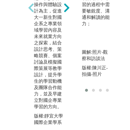
擬
師結合課程輔
操作與體驗設
習的過程中需
營
導學生考取國
計為主，促進
要敏銳度、溝
實
貿大會考、國
大一新生對國
通和解讀的能
中
貿業務技術
企系之專業領
力；
題
士、會展專業
域學習內容及
之
人員認證、TB
未來就業方向
來
SA商務企劃能
之探索，結合
略
力認證、CEPT
設計思考、策
生
-B2B跨境電商
圖解:照片-觀
略競賽、個案
行
技能及亞馬遜
察和訪談法
討論及模擬國
訪
跨境電商營運
版權:陳川正-
際策展等教學
其
認證、ERP軟
拍攝-照片
設計，提升學
略
體應用師等證
生的學習動機
入
照。除此之
及團隊合作能
體
外，老師亦帶
力，並及早建
專
領學生參與跨
立對國企專業
學
境電商實戰營
學習的方向。
場
及B2B跨境電
落
商等競賽，並
版權:靜宜大學
一
獲得各殊榮獎
國際企業學系
項。