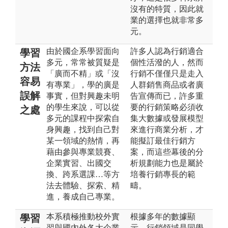
沒有的特質，因此就
業的選擇也就非常多
元。
由於國企系學習面向
許多人認為行銷適合
學習
多元，常常被質疑是
個性活潑的人，然而
方法
「廣而不精」或「沒
行銷不僅僅只是走入
容易
有專業」，學的廣是
人群銷售商品或者廣
誤解
事實，但對興趣未明
告宣傳而已，許多重
的學生來說，可以從
要的行銷策略必須收
之處
多元的課程中探索自
集大數據或發展模型
身興趣，找到自己對
來進行商業分析，才
某一領域的熱情，再
能擬訂最佳行銷方
藉由參與專業競賽、
案，而這些幕後的分
企業實習、出國交
析規劃能力也是屬於
換、跨系選課…等方
培養行銷專長的範
法去體驗、探索、精
疇。
進，養成自己專業。
本系積極推動校外實
根據多年的數據顯
學習
習與國內外各大企業
示，行銷領域是同學