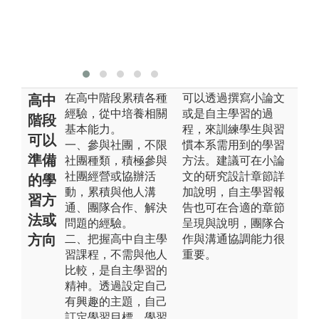
版
國
版權:靜宜大學
在高中階段累積各種
可以透過撰寫小論文
高中
經驗，從中培養相關
或是自主學習的過
階段
基本能力。
程，來訓練學生與習
可以
一、參與社團，不限
慣本系需用到的學習
準備
社團種類，積極參與
方法。建議可在小論
社團經營或協辦活
文的研究設計章節詳
的學
動，累積與他人溝
加說明，自主學習報
習方
通、團隊合作、解決
告也可在合適的章節
法或
問題的經驗。
呈現與說明，團隊合
方向
二、把握高中自主學
作與溝通協調能力很
習課程，不需與他人
重要。
比較，是自主學習的
精神。透過設定自己
有興趣的主題，自己
訂定學習目標、學習