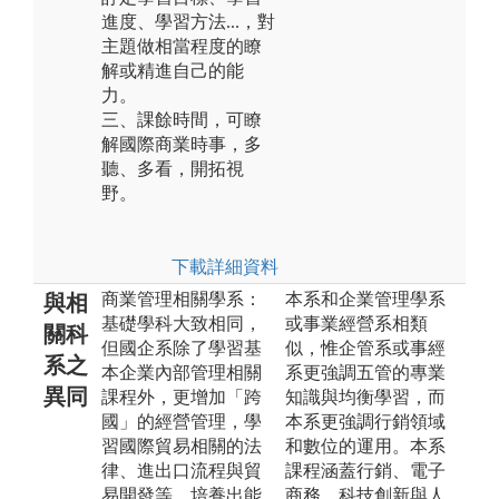
進度、學習方法...，對
主題做相當程度的瞭
解或精進自己的能
力。
三、課餘時間，可瞭
解國際商業時事，多
聽、多看，開拓視
野。
下載詳細資料
商業管理相關學系：
本系和企業管理學系
與相
基礎學科大致相同，
或事業經營系相類
關科
但國企系除了學習基
似，惟企管系或事經
系之
本企業內部管理相關
系更強調五管的專業
異同
課程外，更增加「跨
知識與均衡學習，而
國」的經營管理，學
本系更強調行銷領域
習國際貿易相關的法
和數位的運用。本系
律、進出口流程與貿
課程涵蓋行銷、電子
易開發等，培養出能
商務、科技創新與人