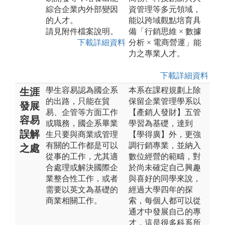
綜合企業內外部變因
資管理等多元領域，
的人才。
能以跨域觀點培育具
請見附件檔案說明。
備「行銷思維 × 數據
下載詳細資料
分析 × 電商營運」能
力之專業人才。
下載詳細資料
學生容易認為國企系
本系在課程規劃上除
生涯
的出路，只能在貿
保留企業管理學系以
發展
易、企管等方面工作
【產銷人發財】五管
容易
或職務，國企系畢業
學習為基礎，達到
誤解
生只要與商業或管理
【學得廣】外，更強
有關的工作都是可以
調行銷專業，並納入
之處
從事的工作，尤其適
數位經營的範疇，對
合處理或解決國際企
於尚未確定自己興趣
業整合性工作，或者
與喜好的同學來說，
需要以英文為基礎的
經過大學四年的探
商業相關工作。
索，每個人都可以從
通才中發展自己的專
才，這是很多科系所