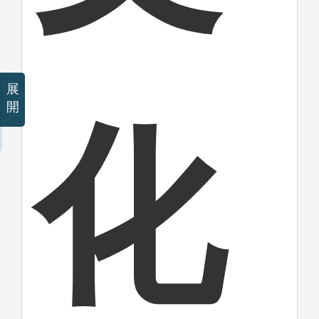
展
開
化