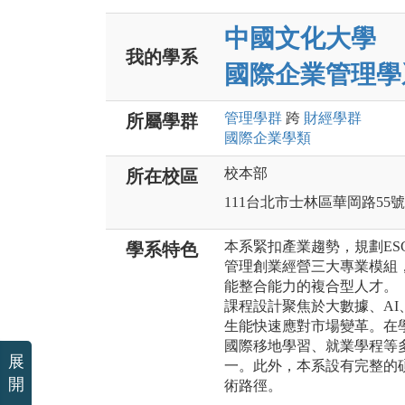
中國文化大學
我的學系
國際企業管理學
管理
學群
跨
財經
學群
所屬學群
國際企業
學類
校本部
所在校區
111台北市士林區華岡路55號
本系緊扣產業趨勢，規劃E
學系特色
管理創業經營三大專業模組
能整合能力的複合型人才。
課程設計聚焦於大數據、AI
生能快速應對市場變革。在
國際移地學習、就業學程等
展
一。此外，本系設有完整的
開
術路徑。