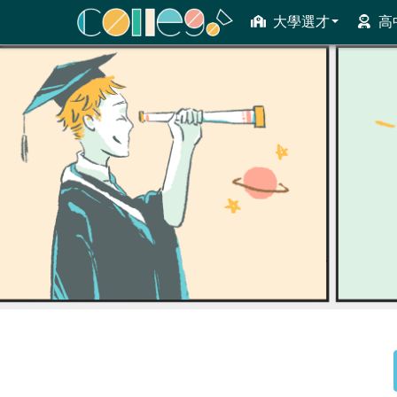
大學選才
高
ColleGo! 大學選才與高中育才輔助系統