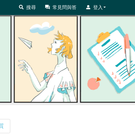
搜尋
常見問與答
登入
質