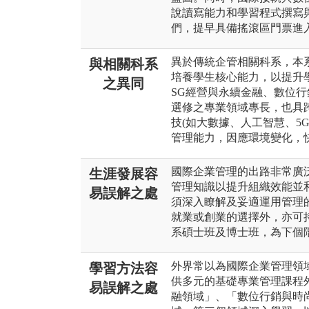
說讀寫能力和學習程式撰寫
們，提早具備搖滾區門票進
異於傳統企管相關科系，本
與相關科系
培養學生核心能力，以提升
之異同
SG經營與永續金融、數位
選修之專業領域專長，也具
技(如大數據、人工智慧、5
管理能力，因應環境變化，
國際企業管理的出路非常廣
生涯發展容
管理知識以提升組織效能並
易誤解之處
須深入瞭解及妥適運用管理
就業或創業的選擇外，亦可
系碩士班及博士班，為下個
外界常以為國際企業管理領
學習方法容
供多元的基礎專業管理課程
易誤解之處
融領域」、「數位行銷與時