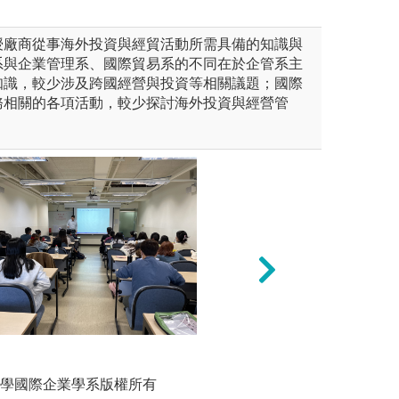
授廠商從事海外投資與經貿活動所需具備的知識與
系與企業管理系、國際貿易系的不同在於企管系主
知識，較少涉及跨國經營與投資等相關議題；國際
務相關的各項活動，較少探討海外投資與經營管
未上傳圖片
出國交流學習：本
企業實習
學進行團隊分組，每組一位指
鼓勵同學參與各項
行真實企業問題解決(產學合
大學國際企業學系版權所有
版權:銘
交換生。本校提供