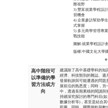
際視野
3) 豐富就業學程
習機會
4) 企業參訪幫助
式掌握
5) 多元商學管理
戰技能
圖解:就業學程設計
版權:中國文化大學
建議除了高中基礎學科的知
高中階段可
經濟、科技類別的雜誌、週
以準備的學
發展軌跡與可能遭遇的問題
習方法或方
展前沿的熟悉度；同時，另
向
中，透過長期累積的閱讀與
持續深究探討的專門科目(
數據分析等)，甚至是結合
藍圖。同時，國際接軌與數