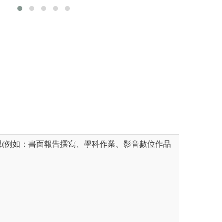
議題研究專題，一年期的大專題
生積極參與海外交
管理專業技能外，更進一步強
業實習等方式，提
能力、問題解決能力、簡報溝
圖解:出國交流學
過系上競賽活動安排，讓同學
。
版權:中國文化大
生從做中學
學國際企業管理學系
思(例如：書面報告撰寫、學科作業、影音數位作品