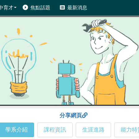
中育才
焦點話題
最新消息
分享網頁
學系介紹
課程資訊
生涯進路
能力特