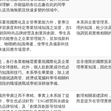
與理解，亦能協助各位志趣在此的同學
入這浩瀚無窮且快速多變的領域中。
系重視國際化及企管專業能力外，更專注
本系與企業管理系
學習廣度和特定專業領域知識之深度，含E
理的知識，較少涉
行銷與時尚品牌經營及創業與創新。學生具
強調貿易實務相關
跨功能整合之企業管理能力，並加強新科
G、物聯網)知識傳遞，使學生具備新科技
快速回應市場需求。
泛，各行各業都極需要重視國際化及企業
並非僅限於國際貿
和全球接軌。此外，個人欲創業成功也必
理專業知識，因此
的知識和技巧。本系學生畢業後，除上述
持續就讀商管、經濟或電腦科學等相關科
階段的職場挑戰或學術深耕做準備。
域所學廣泛而不專精。事實上本系除了提
數理相關基礎課程
外，學生也必須針對「ESG經營與永續金
而是提升在管理實
尚品牌領域」及「創業與創新等領域領