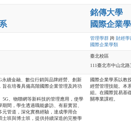
銘傳大學
系
國際企業學
管理
學群
跨
財經
學
國際企業
學類
臺北校區
111臺北市中山北路五
SG永續金融、數位行銷與品牌經營、創新
國際企業學系以教
，旨在培養具備高階國際企業管理及跨功
經營管理技能。本
組。在國際貿易基
、5G、物聯網等新科技的管理應用，使學
關專業課程。
學期間，學生透過職能參訪、有薪實習、
多元管道，深化實務經驗，達成學用合
碩士班與博士班，提供持續深造的完整學