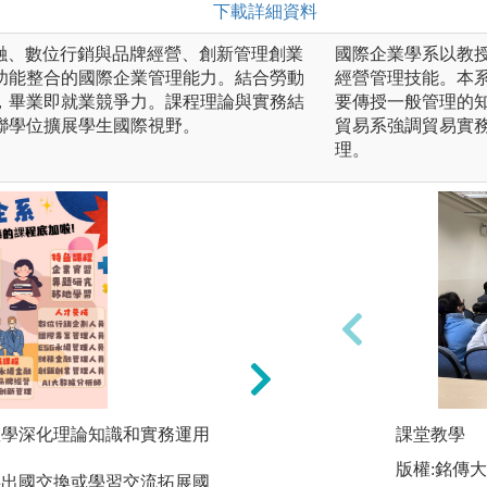
下載詳細資料
金融、數位行銷與品牌經營、創新管理創業
國際企業學系以教
功能整合的國際企業管理能力。結合勞動
經營管理技能。本
，畢業即就業競爭力。課程理論與實務結
要傳授一般管理的
聯學位擴展學生國際視野。
貿易系強調貿易實
理。
和教學深化理論知識和實務運用
課堂教學
個案專題競賽：同
導教授帶領同學進
版權:銘傳
校供出國交換或學習交流拓展國