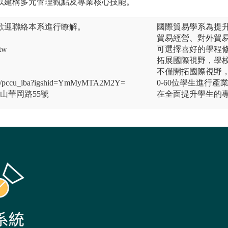
以建構多元管理觀點及專業核心技能。
歡迎聯絡本系進行瞭解。
國際貿易學系為提
貿易經營、對外貿
tw
可選擇喜好的學程
拓展國際視野，學校
不僅開拓國際視野
om/pccu_iba?igshid=YmMyMTA2M2Y=
0-60位學生進行
明山華岡路55號
在全面提升學生的