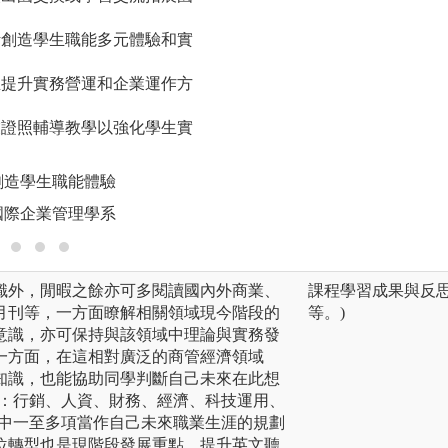
作)或是重要管理
過程中除培養同學
設計創造學生職能多元體驗和實
化團隊合作、整合
通能力等。同時透
學生提升實務營運和企業運作方
之間互相學習激勵
圖解:專題指導讓學
專業證照輔導教學以強化學生實
版權:中國文化大
創造學生職能體驗
國際企業管理學系
識外，閒暇之餘亦可多閱讀國內外商業、
課程學習成果與反
月刊等，一方面瞭解相關領域現今階段的
等。)
意識，亦可保持與該領域中理論與實務發
一方面，在這相對廣泛的商管經濟領域
知識，也能協助同學判斷自己未來在此想
如：行銷、人資、財務、經濟、科技運用、
其中一至多項當作自己未來職業生涯的規劃
位轉型也是現階段發展重點，提升英文聽