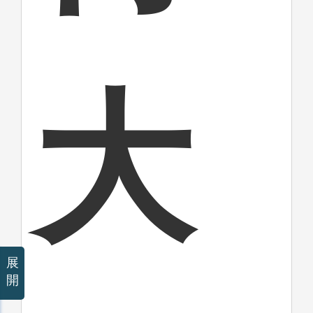
大
展
開