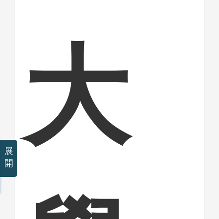
大
展
開