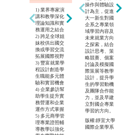
國
操作與體驗設
例
1) 業界專家演
計為主，促進
外
個案專題競
講和教學深化
大一新生對國
校
賽：同學進行
理論知識和實
企系之專業領
外
團隊分組，每
務運用之結合
域學習內容及
年
組一位指導教
2) 跨足全球姐
未來就業方向
極
授帶領同學進
妹校供出國交
之探索，結合
流
行真實企業問
換或學習交流
設計思考、策
海
題解決(產學合
拓展國際視野
略競賽、個案
企
作)或是重要管
3) 豐富就業學
討論及模擬國
式
理議題研究專
程設計創造學
際策展等教學
國
題，一年期的
生職能多元體
設計，提升學
大專題過程中
驗和實習機會
生的學習動機
圖
除培養同學管
4) 企業參訪幫
及團隊合作能
學
理專業技能
助學生提升實
力，並及早建
視
外，更進一步
務營運和企業
立對國企專業
版
強化團隊合
運作方式掌握
學習的方向。
大
作、整合能
5) 多元商學管
版權:靜宜大學
管
力、問題解決
理專業證照輔
國際企業學系
絲
能力、簡報溝
導教學以強化