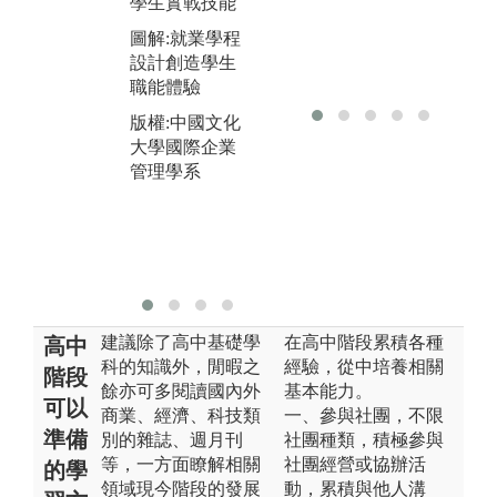
通能力等。同
學生實戰技能
時透過系上競
圖解:就業學程
賽活動安排，
設計創造學生
讓同學之間互
職能體驗
相學習激勵。
版權:中國文化
圖解:專題指導
大學國際企業
讓學生從做中
管理學系
學
版權:中國文化
大學國際企業
管理學系
建議除了高中基礎學
在高中階段累積各種
高中
科的知識外，閒暇之
經驗，從中培養相關
階段
餘亦可多閱讀國內外
基本能力。
可以
商業、經濟、科技類
一、參與社團，不限
準備
別的雜誌、週月刊
社團種類，積極參與
等，一方面瞭解相關
社團經營或協辦活
的學
領域現今階段的發展
動，累積與他人溝