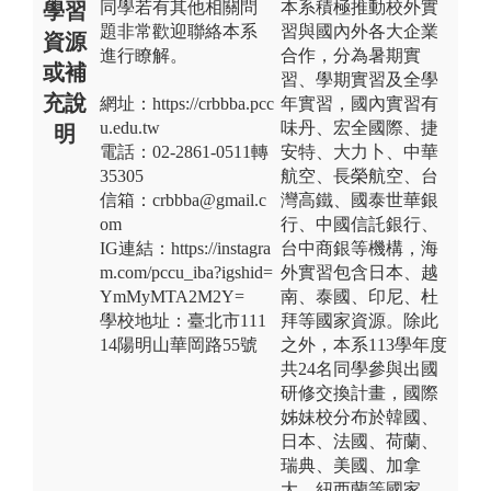
同學若有其他相關問
本系積極推動校外實
學習
題非常歡迎聯絡本系
習與國內外各大企業
資源
進行瞭解。
合作，分為暑期實
或補
習、學期實習及全學
充說
網址：https://crbbba.pcc
年實習，國內實習有
u.edu.tw
味丹、宏全國際、捷
明
電話：02-2861-0511轉
安特、大力卜、中華
35305
航空、長榮航空、台
信箱：crbbba@gmail.c
灣高鐵、國泰世華銀
om
行、中國信託銀行、
IG連結：https://instagra
台中商銀等機構，海
m.com/pccu_iba?igshid=
外實習包含日本、越
YmMyMTA2M2Y=
南、泰國、印尼、杜
學校地址：臺北市111
拜等國家資源。除此
14陽明山華岡路55號
之外，本系113學年度
共24名同學參與出國
研修交換計畫，國際
姊妹校分布於韓國、
日本、法國、荷蘭、
瑞典、美國、加拿
大、紐西蘭等國家。