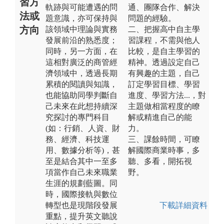
習方
軌跡與可能遭遇的問
通、團隊合作、解決
法或
題意識，亦可保持與
問題的經驗。
方向
該領域中理論與實務
二、把握高中自主學
發展前沿的熟悉度；
習課程，不需與他人
同時，另一方面，在
比較，是自主學習的
這相對廣泛的商管經
精神。透過設定自己
濟領域中，透過長期
有興趣的主題，自己
累積的閱讀與知識，
訂定學習目標、學習
也能協助同學判斷自
進度、學習方法...，對
己未來在此想持續深
主題做相當程度的瞭
究探討的專門科目
解或精進自己的能
(如：行銷、人資、財
力。
務、經濟、科技運
三、課餘時間，可瞭
用、數據分析等)，甚
解國際商業時事，多
至是結合其中一至多
聽、多看，開拓視
項當作自己未來職業
野。
生涯的規劃藍圖。同
時，國際接軌與數位
轉型也是現階段發展
下載詳細資料
重點，提升英文聽說