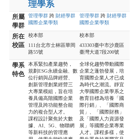
理學系
管理
學群
跨
財經
學群
管理
學群
跨
財經
學群
所屬
國際企業
學類
國際企業
學類
學群
校本部
校本部
所在
校區
111台北市士林區華岡
433303臺中市沙鹿區
路55號
臺灣大道7段200號
本系緊扣產業趨勢，
全球化趨勢帶動國際
學系
規劃ESG永續金融、數
企業之蓬勃發展，培
特色
位行銷與品牌經營、
育國際企業人才已成
創新管理創業經營三
為時代之潮流。靜宜
大專業模組，旨在培
大學國際企業學系之
養具備高階國際企業
教育目標為培養「國
管理及跨功能整合能
際行銷」、「國際商
力的複合型人才。
貿」、「國際財務」
課程設計聚焦於大數
及「國際人力資源發
據、AI、5G、物聯網
展」等國際企業專業
等新科技的管理應
人才。課程多樣，使