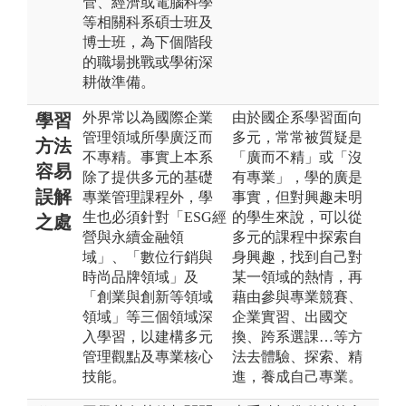
管、經濟或電腦科學
等相關科系碩士班及
博士班，為下個階段
的職場挑戰或學術深
耕做準備。
外界常以為國際企業
由於國企系學習面向
學習
管理領域所學廣泛而
多元，常常被質疑是
方法
不專精。事實上本系
「廣而不精」或「沒
容易
除了提供多元的基礎
有專業」，學的廣是
誤解
專業管理課程外，學
事實，但對興趣未明
生也必須針對「ESG經
的學生來說，可以從
之處
營與永續金融領
多元的課程中探索自
域」、「數位行銷與
身興趣，找到自己對
時尚品牌領域」及
某一領域的熱情，再
「創業與創新等領域
藉由參與專業競賽、
領域」等三個領域深
企業實習、出國交
入學習，以建構多元
換、跨系選課…等方
管理觀點及專業核心
法去體驗、探索、精
技能。
進，養成自己專業。