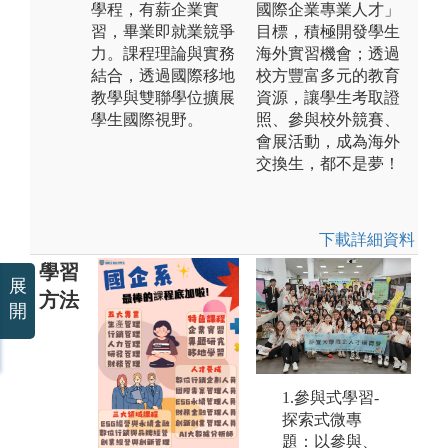
學程，有薪企業實
國際企業專業人才」
習，畢業即就業競爭
目標，積極開發學生
力。課程理論與實務
海外實習機會；透過
結合，透過國際移地
校方豐富多元的教育
教學與雙聯學位擴展
資源，讓學生考取證
學生國際視野。
照、參與校外競賽、
會展活動，成為海外
交換生，都不是夢！
下載詳細資料
學習
展
方法
開
未上傳圖片
出
習
學
1.參與式學習-
之
探索式微專
同
題：以參與、