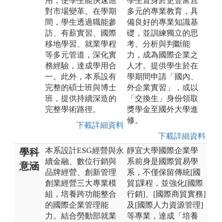
用，使學生能快速應
學生置身於更豐富且
對市場變革。在學期
多元的專業教育，具
間，學生透過職能參
備良好的專業知識基
訪、有薪實習、國際
礎，並訓練獨立的思
移地學習、就業學程
考、分析與判斷能
等多元管道，深化實
力，成為國際企業之
務經驗，達成學用合
人才。提供學生於在
一。此外，本系設有
學期間申請「國內、
完整的碩士班與博士
外企業實習」，或以
班，提供持續深造的
「交換生」身份領取
完整學術路徑。
獎學金至國外大學進
修。
下載詳細資料
下載詳細資料
本系設計ESG經營與永
靜宜大學國際企業學
學科
續金融、數位行銷與
系前身是國際貿易學
意涵
品牌經營、創新管理
系，不僅保留傳統[國
創業經營三大專業模
貿]課程，並強化[國際
組，培養跨功能整合
行銷]、[國際商貿實務]
的國際企業管理能
及[國際人力資源管理]
力。結合勞動部就業
等專業，達成「培養