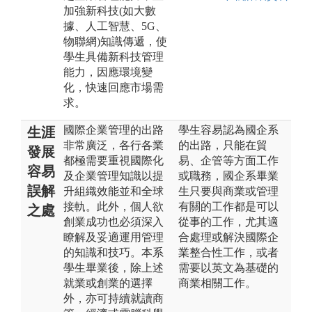
加強新科技(如大數
據、人工智慧、5G、
物聯網)知識傳遞，使
學生具備新科技管理
能力，因應環境變
化，快速回應市場需
求。
國際企業管理的出路
學生容易認為國企系
生涯
非常廣泛，各行各業
的出路，只能在貿
發展
都極需要重視國際化
易、企管等方面工作
容易
及企業管理知識以提
或職務，國企系畢業
誤解
升組織效能並和全球
生只要與商業或管理
接軌。此外，個人欲
有關的工作都是可以
之處
創業成功也必須深入
從事的工作，尤其適
瞭解及妥適運用管理
合處理或解決國際企
的知識和技巧。本系
業整合性工作，或者
學生畢業後，除上述
需要以英文為基礎的
就業或創業的選擇
商業相關工作。
外，亦可持續就讀商