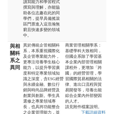
讀寫能力和學習程式
撰寫與理解，亦能協
助各位志趣在此的同
學們，提早具備搖滾
區門票進入這浩瀚無
窮且快速多變的領域
中。
異於傳統企管相關科
商業管理相關學系：
與相
系，本系重視國際化
基礎學科大致相同，
關科
及企管專業能力外，
但國企系除了學習基
系之
更專注培養學生核心
本企業內部管理相關
異同
能力，以提升學習廣
課程外，更增加「跨
度和特定專業領域知
國」的經營管理，學
識之深度，含ESG經營
習國際貿易相關的法
與永續金融、數位行
律、進出口流程與貿
銷與時尚品牌經營及
易開發等，培養出能
創業與創新。學生具
綜合企業內外部變因
選修之專業領域專
的人才。
長，也具跨功能整合
請見附件檔案說明。
之企業管理能力，並
下載詳細資料