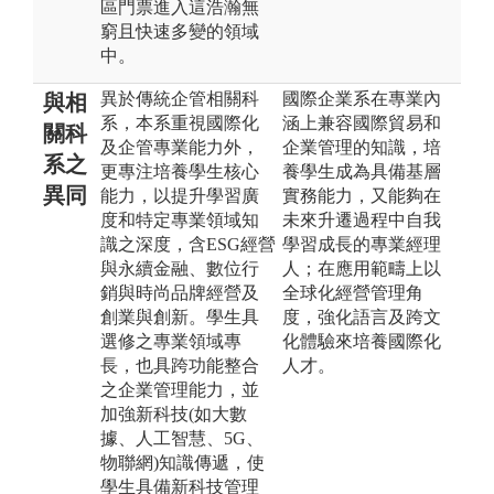
區門票進入這浩瀚無
窮且快速多變的領域
中。
異於傳統企管相關科
國際企業系在專業內
與相
系，本系重視國際化
涵上兼容國際貿易和
關科
及企管專業能力外，
企業管理的知識，培
系之
更專注培養學生核心
養學生成為具備基層
異同
能力，以提升學習廣
實務能力，又能夠在
度和特定專業領域知
未來升遷過程中自我
識之深度，含ESG經營
學習成長的專業經理
與永續金融、數位行
人；在應用範疇上以
銷與時尚品牌經營及
全球化經營管理角
創業與創新。學生具
度，強化語言及跨文
選修之專業領域專
化體驗來培養國際化
長，也具跨功能整合
人才。
之企業管理能力，並
加強新科技(如大數
據、人工智慧、5G、
物聯網)知識傳遞，使
學生具備新科技管理