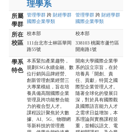
理學系
管理
學群
跨
財經
學群
管理
學群
跨
財經
學群
所屬
國際企業
學類
國際企業
學類
學群
校本部
校本部
所在
校區
111台北市士林區華岡
338103 桃園市蘆竹區
路55號
開南路1號
本系緊扣產業趨勢，
開南大學國際企業學
學系
規劃ESG永續金融、數
系的設立宗旨，在於
特色
位行銷與品牌經營、
培養具「開創、責
創新管理創業經營三
任、貢獻」特質之國
大專業模組，旨在培
際型企業管理人才。
養具備高階國際企業
隨著全球化的發展日
管理及跨功能整合能
深，對於具有國際觀
力的複合型人才。
及國際語言能力人才
課程設計聚焦於大數
之需求日益增加，本
據、AI、5G、物聯網
系理論與實務課程並
等新科技的管理應
重，並輔以語文、電