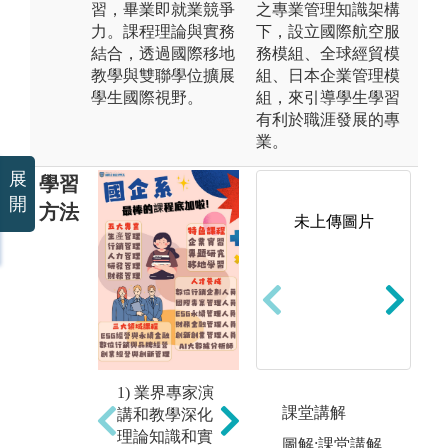
習，畢業即就業競爭
之專業管理知識架構
力。課程理論與實務
下，設立國際航空服
結合，透過國際移地
務模組、全球經貿模
教學與雙聯學位擴展
組、日本企業管理模
學生國際視野。
組，來引導學生學習
有利於職涯發展的專
業。
展
學習
開
方法
未上傳圖片
未上傳圖片
出
習
學
之
同
國
例
1) 業界專家演
外
個案專題競
課堂講解
講和教學深化
校
賽：同學進行
理論知識和實
圖解:課堂講解