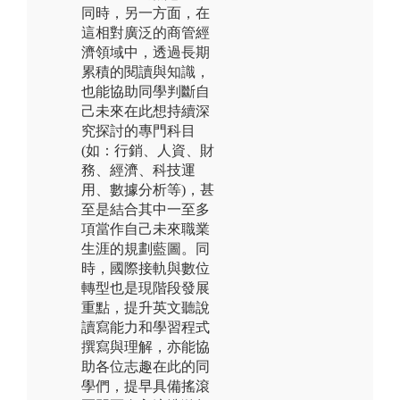
同時，另一方面，在
這相對廣泛的商管經
濟領域中，透過長期
累積的閱讀與知識，
也能協助同學判斷自
己未來在此想持續深
究探討的專門科目
(如：行銷、人資、財
務、經濟、科技運
用、數據分析等)，甚
至是結合其中一至多
項當作自己未來職業
生涯的規劃藍圖。同
時，國際接軌與數位
轉型也是現階段發展
重點，提升英文聽說
讀寫能力和學習程式
撰寫與理解，亦能協
助各位志趣在此的同
學們，提早具備搖滾