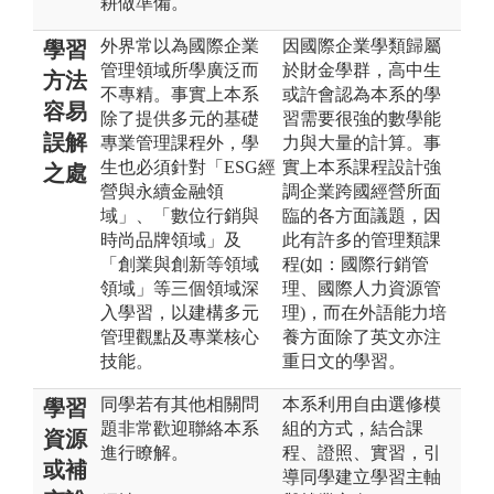
耕做準備。
外界常以為國際企業
因國際企業學類歸屬
學習
管理領域所學廣泛而
於財金學群，高中生
方法
不專精。事實上本系
或許會認為本系的學
容易
除了提供多元的基礎
習需要很強的數學能
誤解
專業管理課程外，學
力與大量的計算。事
生也必須針對「ESG經
實上本系課程設計強
之處
營與永續金融領
調企業跨國經營所面
域」、「數位行銷與
臨的各方面議題，因
時尚品牌領域」及
此有許多的管理類課
「創業與創新等領域
程(如：國際行銷管
領域」等三個領域深
理、國際人力資源管
入學習，以建構多元
理)，而在外語能力培
管理觀點及專業核心
養方面除了英文亦注
技能。
重日文的學習。
同學若有其他相關問
本系利用自由選修模
學習
題非常歡迎聯絡本系
組的方式，結合課
資源
進行瞭解。
程、證照、實習，引
或補
導同學建立學習主軸