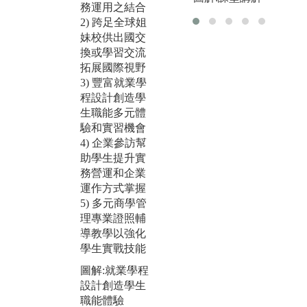
外
團隊分組，每
務運用之結合
年
組一位指導教
2) 跨足全球姐
極
授帶領同學進
妹校供出國交
流
行真實企業問
換或學習交流
海
題解決(產學合
拓展國際視野
企
作)或是重要管
3) 豐富就業學
式
理議題研究專
程設計創造學
國
題，一年期的
生職能多元體
大專題過程中
驗和實習機會
圖
除培養同學管
4) 企業參訪幫
學
理專業技能
助學生提升實
視
外，更進一步
務營運和企業
版
強化團隊合
運作方式掌握
大
作、整合能
5) 多元商學管
管
力、問題解決
理專業證照輔
絲
能力、簡報溝
導教學以強化
通能力等。同
學生實戰技能
時透過系上競
圖解:就業學程
賽活動安排，
設計創造學生
讓同學之間互
職能體驗