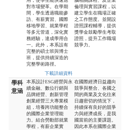
用，使學生能快速應
腦相關課程、及企業
對市場變革。在學期
倫理與實習課程，以
間，學生透過職能參
建立學生在職場正確
訪、有薪實習、國際
之工作態度。並開設
移地學習、就業學程
證照課程輔導，提供
等多元管道，深化實
獎學金鼓勵學生考取
務經驗，達成學用合
證照，提升工作職場
一。此外，本系設有
競爭力。
完整的碩士班與博士
班，提供持續深造的
完整學術路徑。
下載詳細資料
本系設計ESG經營與永
在國際經濟日益趨向
學科
續金融、數位行銷與
競爭與整合、各國之
意涵
品牌經營、創新管理
間的商業及文化往來
創業經營三大專業模
日趨密切的情況下，
組，培養跨功能整合
持續保有良好的競爭
的國際企業管理能
力與經濟成長，是我
力。結合勞動部就業
國當前的主要課題。
學程，有薪企業實
因此本系在國際企業