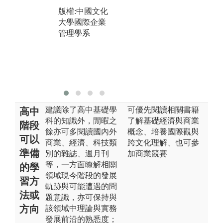
相學習激勵。
版權:中國文化
圖解:專題指導
大學國際企業
讓學生從做中
管理學系
學
版權:中國文化
大學國際企業
管理學系
建議除了高中基礎學
可優先閱讀相關書籍
高中
科的知識外，閒暇之
了解基礎經濟與商業
階段
餘亦可多閱讀國內外
概念、培養國際觀與
可以
商業、經濟、科技類
跨文化理解、也可參
準備
別的雜誌、週月刊
加商業競賽
等，一方面瞭解相關
的學
領域現今階段的發展
習方
軌跡與可能遭遇的問
法或
題意識，亦可保持與
方向
該領域中理論與實務
發展前沿的熟悉度；