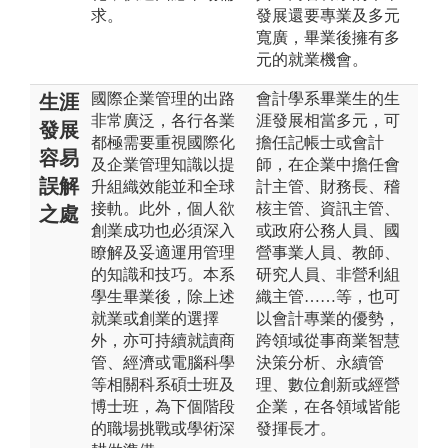
求。
發展還要專業及多元
寬廣，畢業後擁有多
元的就業機會。
國際企業管理的出路
會計學系畢業生的生
生涯
非常廣泛，各行各業
涯發展相當多元，可
發展
都極需要重視國際化
擔任記帳士或會計
容易
及企業管理知識以提
師，在企業中擔任會
誤解
升組織效能並和全球
計主管、財務長、稽
接軌。此外，個人欲
核主管、資訊主管、
之處
創業成功也必須深入
或政府公務人員、國
瞭解及妥適運用管理
營事業人員、教師、
的知識和技巧。本系
研究人員、非營利組
學生畢業後，除上述
織主管……等，也可
就業或創業的選擇
以會計專業的優勢，
外，亦可持續就讀商
跨領域從事商業智慧
管、經濟或電腦科學
決策分析、永續管
等相關科系碩士班及
理、數位創新或經營
博士班，為下個階段
企業，在各領域皆能
的職場挑戰或學術深
發揮長才。