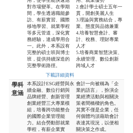
用，使學生能快速應
用、就業優勢
對市場變革。在學期
2.會計學士碩士五年一
間，學生透過職能參
貫，開創美麗人生
訪、有薪實習、國際
3.理論與實務結合，專
移地學習、就業學程
業、態度與品德兼重
等多元管道，深化實
4.培養智慧會計、審
務經驗，達成學用合
計、稅務、理財專業
一。此外，本系設有
人才
完整的碩士班與博士
5.培養商業智慧決策、
班，提供持續深造的
永續管理、數位創新
完整學術路徑。
跨域人才
下載詳細資料
本系設計ESG經營與永
會計一向被稱為「企
學科
續金融、數位行銷與
業的語言」，扮演企
意涵
品牌經營、創新管理
業經濟活動與相關決
創業經營三大專業模
策者間橋樑的角色。
組，培養跨功能整合
其實不僅是企業，任
的國際企業管理能
何個體均須藉助會計
力。結合勞動部就業
表達其現況，以便相
學程，有薪企業實
關決策之作成。