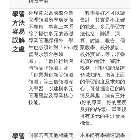
耕做準備。
外界常以為國際企業
「數學要好才可以讀
學習
管理領域所學廣泛而
會計」其實是不正確
方法
不專精。事實上本系
的觀念。多元學習方
容易
除了提供多元的基礎
法包括：聽講、演
誤解
專業管理課程外，學
算、討論、報告、個
生也必須針對「ESG經
案教學、校外參訪、
之處
營與永續金融領
校外實習…等，培養
域」、「數位行銷與
扎實的會計、審計、
時尚品牌領域」及
稅務、理財知能及跨
「創業與創新等領域
領域知能。抱著正面
領域」等三個領域深
的學習態度及求知的
入學習，以建構多元
心，可發掘自己的熱
管理觀點及專業核心
情及興趣，擁有三好
技能。
(好的專業、好的態度
及好的品德)，畢業後
可有多元的生涯發展
機會。
同學若有其他相關問
本系尚有學碩連讀學
學習