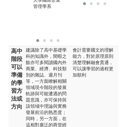
大學國際企業
讓學生從做中
管理學系
學
版權:中國文化
大學國際企業
管理學系
建議除了高中基礎學
會計需要國文的理解
高中
科的知識外，閒暇之
能力，對於原理原則
階段
餘亦可多閱讀國內外
清楚理解融會貫通，
可以
商業、經濟、科技類
可以讓學習的過程更
準備
別的雜誌、週月刊
加順利
等，一方面瞭解相關
的學
領域現今階段的發展
習方
軌跡與可能遭遇的問
法或
題意識，亦可保持與
方向
該領域中理論與實務
發展前沿的熟悉度；
同時，另一方面，在
這相對廣泛的商管經