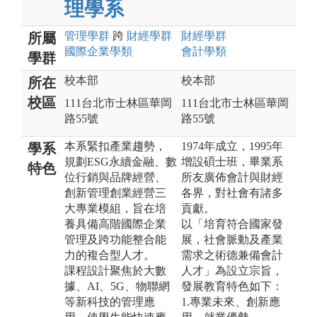
理學系
管理
學群
跨
財經
學群
財經
學群
所屬
國際企業
學類
會計
學類
學群
校本部
校本部
所在
校區
111台北市士林區華岡
111台北市士林區華岡
路55號
路55號
本系緊扣產業趨勢，
1974年成立，1995年
學系
規劃ESG永續金融、數
增設碩士班，畢業系
特色
位行銷與品牌經營、
所友廣佈會計與財經
創新管理創業經營三
各界，對社會有諸多
大專業模組，旨在培
貢獻。
養具備高階國際企業
以「培育符合國家發
管理及跨功能整合能
展，社會脈動及產業
力的複合型人才。
需求之術德兼備會計
課程設計聚焦於大數
人才」為設立宗旨，
據、AI、5G、物聯網
發展教育特色如下：
等新科技的管理應
1.專業未來、創新應