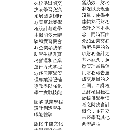
極
授帶領同學進
營績效、財務
妹校供出國交
流
行真實企業問
狀況以及現金
換或學習交流
海
題解決(產學合
流量，使學生
拓展國際視野
企
作)或是重要管
能夠熟悉財務
3) 豐富就業學
式
理議題研究專
會計之基本概
程設計創造學
國
題，一年期的
念；同時藉由
生職能多元體
大專題過程中
介紹企業交易
驗和實習機會
圖
除培養同學管
時所採用的各
4) 企業參訪幫
學
理專業技能
項財務會計之
助學生提升實
視
外，更進一步
基本觀念，洞
務營運和企業
版
強化團隊合
悉管理當局運
運作方式掌握
大
作、整合能
用財務報告達
5) 多元商學管
管
力、問題解決
成交易目的之
理專業證照輔
絲
能力、簡報溝
企圖。本課程
導教學以強化
通能力等。同
之終極目標在
學生實戰技能
時透過系上競
於提供學生清
圖解:就業學程
賽活動安排，
晰之財務會計
設計創造學生
讓同學之間互
概念，並建立
職能體驗
相學習激勵。
未來學習其他
版權:中國文化
商學課程
圖解:專題指導