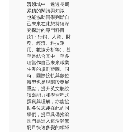
濟領域中，透過長期
累積的閱讀與知識，
也能協助同學判斷自
己未來在此想持續深
究探討的專門科目
(如：行銷、人資、財
務、經濟、科技運
用、數據分析等)，甚
至是結合其中一至多
項當作自己未來職業
生涯的規劃藍圖。同
時，國際接軌與數位
轉型也是現階段發展
重點，提升英文聽說
讀寫能力和學習程式
撰寫與理解，亦能協
助各位志趣在此的同
學們，提早具備搖滾
區門票進入這浩瀚無
窮且快速多變的領域