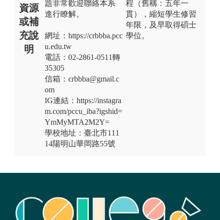
題非常歡迎聯絡本系
程（舊稱：五年一
資源
進行瞭解。
貫），縮短學生修習
或補
年限，及早取得碩士
充說
網址：https://crbbba.pcc
學位。
u.edu.tw
明
電話：02-2861-0511轉
35305
信箱：crbbba@gmail.c
om
IG連結：https://instagra
m.com/pccu_iba?igshid=
YmMyMTA2M2Y=
學校地址：臺北市111
14陽明山華岡路55號