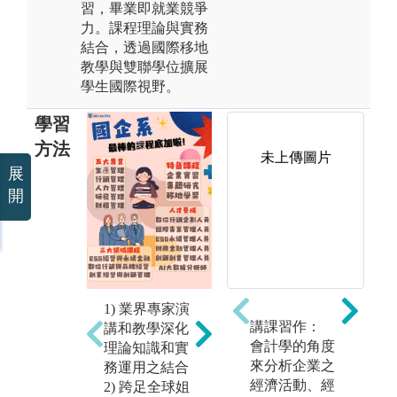
習，畢業即就業競爭
力。課程理論與實務
結合，透過國際移地
教學與雙聯學位擴展
學生國際視野。
學習
方法
未上傳圖片
未上傳圖片
展
出
開
習
學
之
同
國
例
1) 業界專家演
外
個案專題競
講課習作：
講和教學深化
校
賽：同學進行
會計學的角度
理論知識和實
外
團隊分組，每
來分析企業之
務運用之結合
年
組一位指導教
經濟活動、經
2) 跨足全球姐