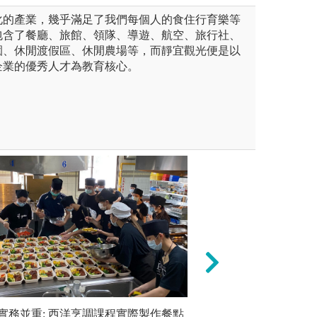
化的產業，幾乎滿足了我們每個人的食住行育樂等
包含了餐廳、旅館、領隊、導遊、航空、旅行社、
園、休閒渡假區、休閒農場等，而靜宜觀光便是以
企業的優秀人才為教育核心。
照與課程結合：由專業教師結合
實務並重: 西洋烹調課程實際製作餐點
3.參與式學習-
多元學生社