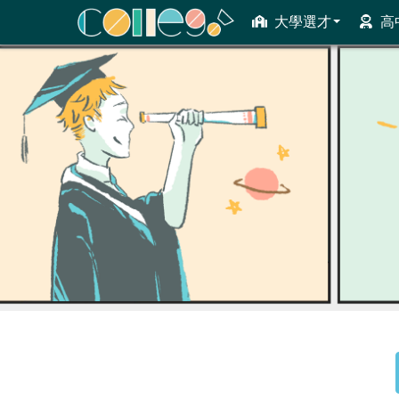
大學選才
高
ColleGo! 大學選才與高中育才輔助系統