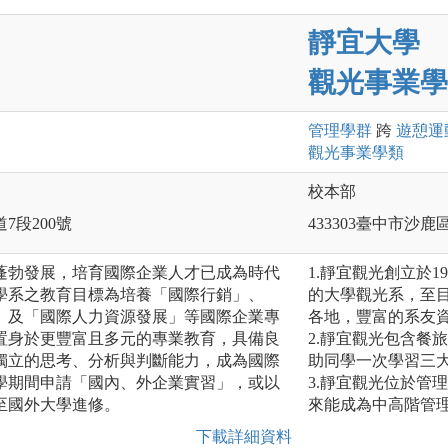
靜宜大學
觀光事業學
管理
學群
跨
遊憩運
觀光事業
學類
校本部
7段200號
433303臺中市沙鹿
蓬勃發展，培育國際企業人才已成為時代
1.靜宜觀光創立於
學系之教育目標為培養「國際行銷」、
的大學觀光系，至
」及「國際人力資源發展」等國際企業專
各地，豐富的系友
置身於更豐富且多元的專業教育，具備良
2.靜宜觀光包含餐
獨立的思考、分析與判斷能力，成為國際
助同學一次學習三
學期間申請「國內、外企業實習」，或以
3.靜宜觀光位於管
至國外大學進修。
來能成為中高階管
下載詳細資料