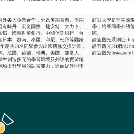
內外各大企業合作，分為暑期實習、學期
靜宜大學是非常國際
習有味丹、宏全國際、捷安特、大力卜、
學，培養同學外語
高鐵、國泰世華銀行、中國信託銀行、台
際。
含日本、越南、泰國、印尼、杜拜等國家
靜宜觀光系網址: https://
學年度共24名同學參與出國研修交換計畫，
靜宜觀光FB網址: https:/
本、法國、荷蘭、瑞典、美國、加拿大、
靜宜觀光Instagram: htt
學生創造多元的學習環境及外語的實習場
經驗提升學員的語言能力，進而提升同學