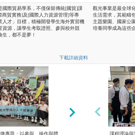
國際貿易學系，不僅保留傳統[國貿]課
觀光事業是最全球
際商貿實務]及[國際人力資源管理]等專
生活需求，其範疇
業人才」目標，積極開發學生海外實習機
主題樂園、國家公
育資源，讓學生考取證照、參與校外競
培養同學成為這些
換生，都不是夢！
下載詳細資料
索式微專題：以參與、操作與體
2.參與式學習-證
課程理論與