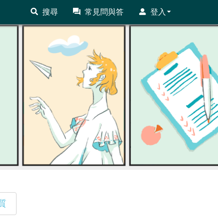
搜尋
常見問與答
登入
質