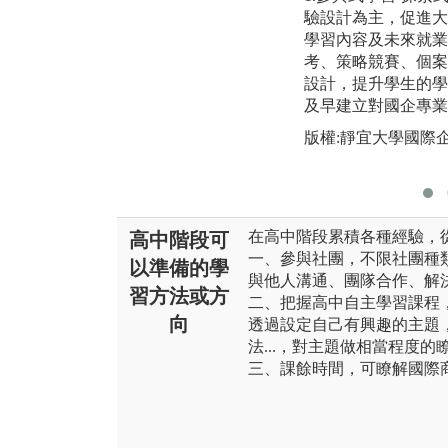
驗設計為主，促進大
學習內容及未來就業
考、策略競賽、個案
設計，提升學生的學
及早建立對國企專業
版權:靜宜大學國際
在高中階段累積各種經驗，
高中階段可
一、參與社團，不限社團種
以準備的學
與他人溝通、團隊合作、解
習方法或方
二、把握高中自主學習課程
向
透過設定自己有興趣的主題
法...，對主題做相當程度
三、課餘時間，可瞭解國際