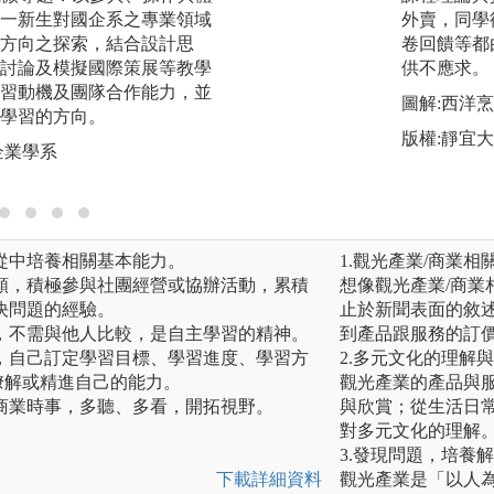
一新生對國企系之專業領域
課程輔導學生考取
外賣，同學
方向之探索，結合設計思
士、會展專業人員認
卷回饋等都
討論及模擬國際策展等教學
證、CEPT-B2
供不應求。
習動機及團隊合作能力，並
營運認證、ERP
圖解:西洋
學習的方向。
老師亦帶領學生參
版權:靜宜
電商等競賽，並獲
企業學系
版權:靜宜大學
從中培養相關基本能力。
1.觀光產業/商業相
類，積極參與社團經營或協辦活動，累積
想像觀光產業/商
決問題的經驗。
止於新聞表面的敘
，不需與他人比較，是自主學習的精神。
到產品跟服務的訂
，自己訂定學習目標、學習進度、學習方
2.多元文化的理解
的瞭解或精進自己的能力。
觀光產業的產品與
商業時事，多聽、多看，開拓視野。
與欣賞；從生活日常
對多元文化的理解
3.發現問題，培養
下載詳細資料
觀光產業是「以人