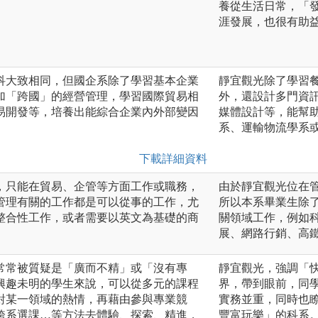
養從生活日常，「
涯發展，也很有助
科大致相同，但國企系除了學習基本企業
靜宜觀光除了學習
加「跨國」的經營管理，學習國際貿易相
外，還設計多門資
易開發等，培養出能綜合企業內外部變因
媒體設計等，能幫
系、運輸物流學系
下載詳細資料
，只能在貿易、企管等方面工作或職務，
由於靜宜觀光位在
管理有關的工作都是可以從事的工作，尤
所以本系畢業生除
整合性工作，或者需要以英文為基礎的商
關領域工作，例如
展、網路行銷、高
常常被質疑是「廣而不精」或「沒有專
靜宜觀光，強調「
興趣未明的學生來說，可以從多元的課程
界，帶到眼前，同
對某一領域的熱情，再藉由參與專業競
實務並重，同時也
跨系選課…等方法去體驗、探索、精進，
豐富玩樂」的科系