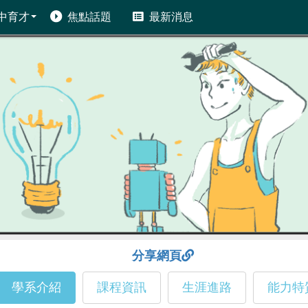
中育才
焦點話題
最新消息
分享網頁
學系介紹
課程資訊
生涯進路
能力特