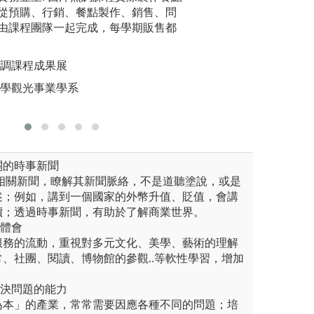
國貿大會考、國貿業務技術
從預購、行銷、餐點製作、銷售、問
企業經營可能面對
源，目前
證、TBSA商務企劃能力認
由課程團隊一起完成，每學期販售都
題並提出解決之道
凡饗咖啡
B跨境電商技能及亞馬遜跨境電商
外，學生組成團隊
藝術社、
軟體應用師等證照。除此之外，
其整體經營策略，
團，提供
烹調課程成果展
與跨境電商實戰營及B2B跨境
議，藉由專題製作
圖解:靜宜
大學觀光事業學系
得各殊榮獎項。
性，落實學用合一
版權:靜宜
版權:靜宜大學國
關的時事新聞
業相關新聞，瞭解其新聞脈絡，不是道聽塗說，或是
述；例如，講到一個國家的外幣升值、貶值，會講
價；透過時事新聞，有助於了解商業世界。
與體會
服務的流動，重視對多元文化、美學、藝術的理解
、社團、閱讀、博物館的參觀..等軟性學習，增加
。
解決問題的能力
為本」的產業，常常需要因應各種不同的問題；培