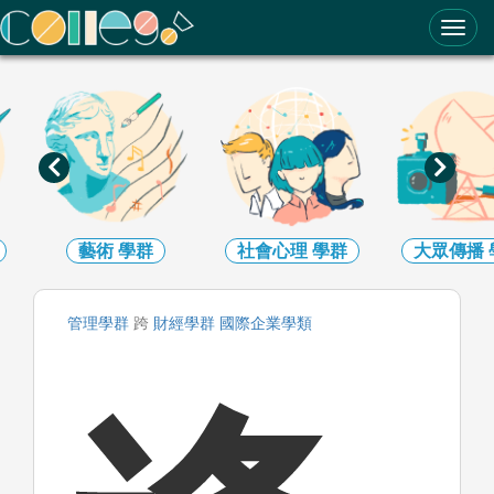
ColleGo! 大學選才與高中育才輔助系統
藝術
學群
社會心理
學群
大眾傳播
管理
學群
跨
財經
學群
國際企業
學類