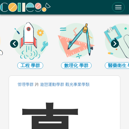
ColleGo! 大學選才與高中育才輔助系統
工程
學群
數理化
學群
醫藥衛生
管理
學群
跨
遊憩運動
學群
觀光事業
學類