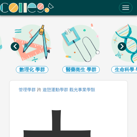
ColleGo! 大學選才與高中育才輔助系統
數理化
學群
醫藥衛生
學群
生命科學
管理
學群
跨
遊憩運動
學群
觀光事業
學類