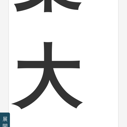
大
展
開