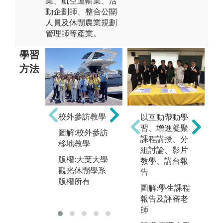
業、航空運輸業、活
動企劃師、整合公關
人員及休閒農業規劃
管理師等產業。
學習
方法
業師協同教學
校外參訪教學
以互動帶動學
實
圖解:埃及當地
習、增進凝聚
圖解:校外參訪
圖
旅行顧問至本
課程講授、分
移地教學
3
系進行業師協
組討論、影片
學
同教學
版權:大葉大學
教學、講台報
觀光休閒學系
版
告
版權:大葉大學
版權所有
觀
觀光休閒學系
圖解:學生課程
版
版權所有
報告及評審老
師