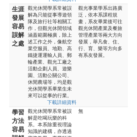
觀光休閒學系常被誤
觀光事業學系出路廣
生涯
解為只能從事導遊領
泛，依本系課程規
發展
隊及旅行社等相關工
畫，系友畢業後可往
容易
作，但觀光休閒領域
觀光休閒產業及餐旅
誤解
涵蓋範圍極廣，除上
管理產業等兩大方向
述工作之外，像航空
發展，舉凡食、住、
之處
業空服員、地勤、高
行、育、樂等方向多
鐵捷運運輸人員、郵
有系友發展。
輪產業、觀光工廠之
活動企劃人員、遊樂
園、活動公關公司、
休閒農場等，均是觀
光休閒學系畢業生未
來可以從事的行業。
下載詳細資料
觀光休閒學系常被誤
無
學習
解是吃喝玩樂的科
方法
系。本系除重視理論
容易
知識的建構，亦透過