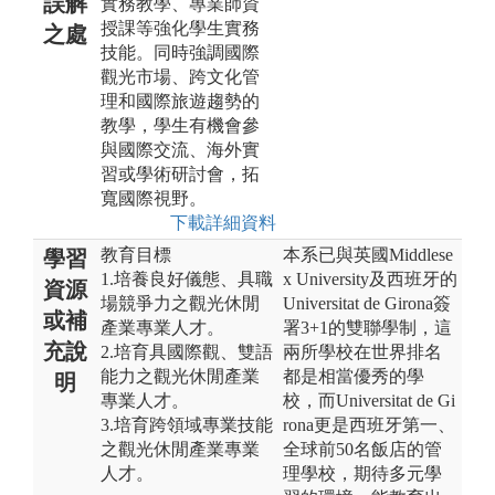
誤解
實務教學、專業師資
授課等強化學生實務
之處
技能。同時強調國際
觀光市場、跨文化管
理和國際旅遊趨勢的
教學，學生有機會參
與國際交流、海外實
習或學術研討會，拓
寬國際視野。
下載詳細資料
教育目標
本系已與英國Middlese
學習
1.培養良好儀態、具職
x University及西班牙的
資源
場競爭力之觀光休閒
Universitat de Girona簽
或補
產業專業人才。
署3+1的雙聯學制，這
充說
2.培育具國際觀、雙語
兩所學校在世界排名
能力之觀光休閒產業
都是相當優秀的學
明
專業人才。
校，而Universitat de Gi
3.培育跨領域專業技能
rona更是西班牙第一、
之觀光休閒產業專業
全球前50名飯店的管
人才。
理學校，期待多元學