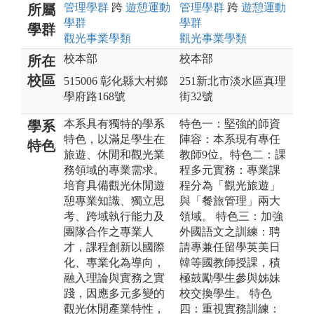
管理
學群
跨
遊憩運動
管理
學群
跨
遊憩運動
所屬
學群
學群
學群
觀光事業
學類
觀光事業
學類
校本部
校本部
所在
校區
515006 彰化縣大村鄉
251新北市淡水區真理
學府路168號
街32號
本系具有獨特的學系
特色一：堅強的師資
學系
特色，以滿足學生在
陣容：本系現有專任
特色
旅遊、休閒和觀光業
教師9位。特色二：課
務領域的專業需求。
程多元實務：專業課
培育具備觀光休閒遊
程分為「觀光旅遊」
憩專業知識、獨立思
與「餐旅管理」兩大
考、跨域執行能力及
領域。 特色三：加強
團隊合作之專業人
外國語文之訓練：聘
才，課程創新以國際
請專兼任留學英美日
化、專業化為導向，
韓等國教師授課，積
融入理論與實務之實
極鼓勵學生參與姊妹
踐，因應多元多變的
校交換學生。 特色
觀光休閒產業特性，
四：重視實務訓練：