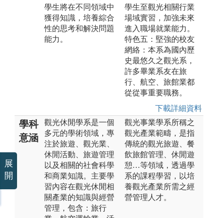
學生將在不同領域中
學生至觀光相關行業
獲得知識，培養綜合
場域實習，加強未來
性的思考和解決問題
進入職場就業能力。
能力。
特色五：堅強的校友
網絡：本系為國內歷
史最悠久之觀光系，
許多畢業系友在旅
行、航空、旅館業都
從從事重要職務。
下載詳細資料
觀光休閒學系是一個
觀光事業學系所稱之
學科
多元的學術領域，專
觀光產業範疇，是指
意涵
注於旅遊、觀光業、
傳統的觀光旅遊、餐
休閒活動、旅遊管理
飲旅館管理、休閒遊
展
以及相關的社會科學
憩…等領域，透過學
開
和商業知識。主要學
系的課程學習，以培
習內容在觀光休閒相
養觀光產業所需之經
關產業的知識與經營
營管理人才。
管理，包含：旅行