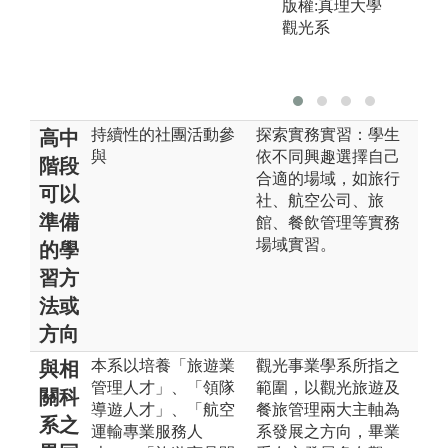
版權:真理大學
觀光系
持續性的社團活動參
探索實務實習：學生
高中
與
依不同興趣選擇自己
階段
合適的場域，如旅行
可以
社、航空公司、旅
準備
館、餐飲管理等實務
場域實習。
的學
習方
法或
方向
本系以培養「旅遊業
觀光事業學系所指之
與相
管理人才」、「領隊
範圍，以觀光旅遊及
關科
導遊人才」、「航空
餐旅管理兩大主軸為
系之
運輸專業服務人
系發展之方向，畢業