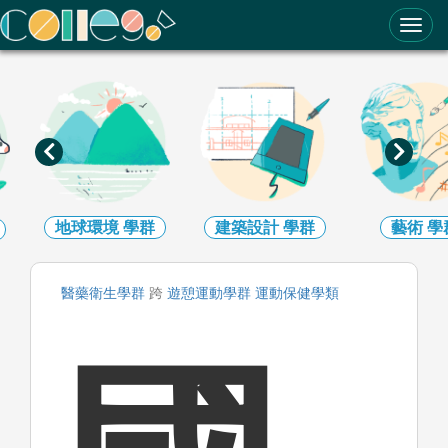
ColleGo! 大學選才與高中育才輔助系統
地球環境
學群
建築設計
學群
藝術
學
醫藥衛生
學群
跨
遊憩運動
學群
運動保健
學類