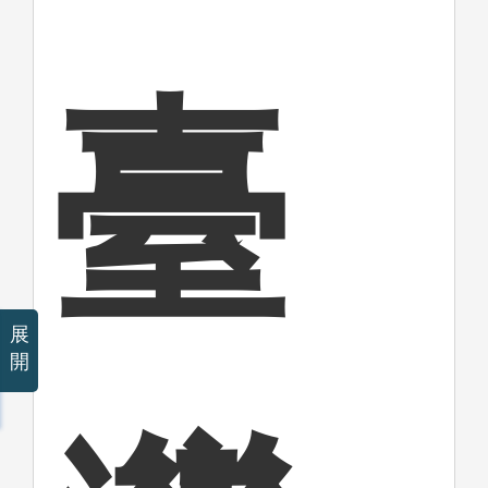
臺
展
開