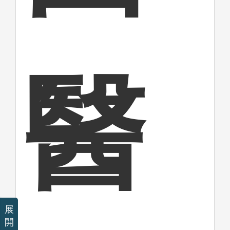
醫
展
開