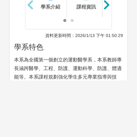
學系介紹
課程資訊
生涯進路
資料更新時間：2026/1/13 下午 01:50:29
學系特色
本系為全國第一個創立的運動醫學系，本系教師專
長涵跨醫學、工程、防護、運動科學、防護、體適
能等。本系課程規劃強化學生多元專業指導與技
能，培養主動學習的能力，以培育運動與健康相關
領域的人才，使其具有正確運動防護及訓練恢復知
識，在畢業後可以從事運動科學、運動防護員、健
康體適能指導員及生物醫學等各相關機構、學校之
研究與教學人才。