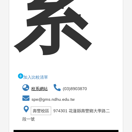
系
加入比較清單
校系網站
(03)8903870
spe@gms.ndhu.edu.tw
壽豐校區
974301 花蓮縣壽豐鄉大學路二
段一號