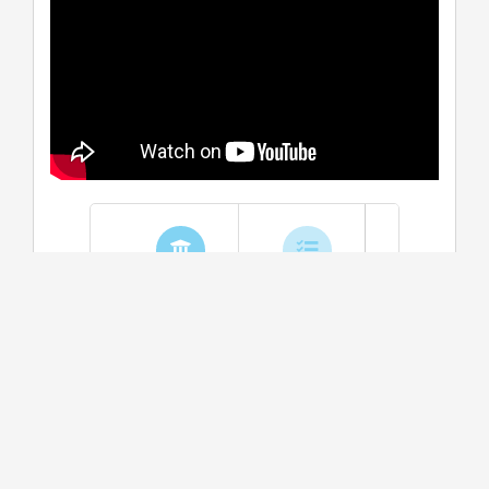
學系介紹
課程資訊
生涯進路
資料更新時間：2025/10/31 下午 04:44:21
學系特色
國立東華大學特殊教育學系以培養具備專業知能與