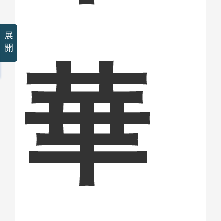
展
開
華