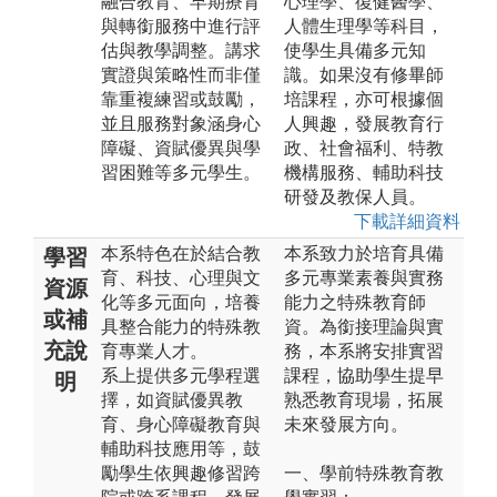
融合教育、早期療育
心理學、復健醫學、
與轉銜服務中進行評
人體生理學等科目，
估與教學調整。講求
使學生具備多元知
實證與策略性而非僅
識。如果沒有修畢師
靠重複練習或鼓勵，
培課程，亦可根據個
並且服務對象涵身心
人興趣，發展教育行
障礙、資賦優異與學
政、社會福利、特教
習困難等多元學生。
機構服務、輔助科技
研發及教保人員。
下載詳細資料
本系特色在於結合教
本系致力於培育具備
學習
育、科技、心理與文
多元專業素養與實務
資源
化等多元面向，培養
能力之特殊教育師
或補
具整合能力的特殊教
資。為銜接理論與實
充說
育專業人才。
務，本系將安排實習
系上提供多元學程選
課程，協助學生提早
明
擇，如資賦優異教
熟悉教育現場，拓展
育、身心障礙教育與
未來發展方向。
輔助科技應用等，鼓
勵學生依興趣修習跨
一、學前特殊教育教