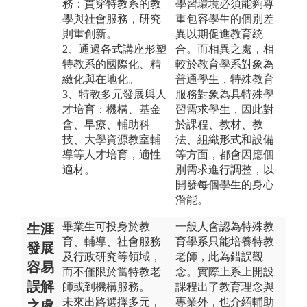
務：貫穿特教系的教
學習環境必須能夠尊
學與社會服務，研究
重包容學生的個別差
則重創新。
異以期促進教育統
2、通過各式講座形塑
合。而相異之處，相
特教系的國際化、精
較於教育學系對象為
緻化與在地化。
普通學生，特殊教育
3、特教多元發展與人
服務對象為具特殊學
才培育：機構、基金
習需求學生，因此對
會、早療、輔助科
於課程、教材、教
技、大學資源教室輔
法、組織形式和設備
導等人才培育，適性
等方面，都會因應個
適材。
別需求進行調整，以
開發每個學生的身心
潛能。
畢業生可投身於教
一般人會認為特殊教
生涯
育、輔導、社會服務
育學系只能培養特教
發展
及行政研究等領域，
老師，此為錯誤觀
容易
而不僅限於當特教老
念。實際上系上開設
誤解
師或到機構服務。
課程出了教育理念與
未來出路選擇多元，
專業外，也介紹輔助
之處