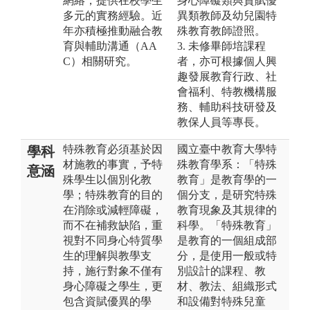
網絡，提供在校學生
身心障礙類與資賦優
多元的實務經驗。近
異類教師及幼兒園特
年亦積極推動融合教
殊教育教師證照。
育與輔助溝通（AA
3. 未修畢師培課程
C）相關研究。
者，亦可根據個人興
趣發展教育行政、社
會福利、特教機構服
務、輔助科技研發及
教保人員等專長。
特殊教育必須基於因
國立臺中教育大學特
學科
材施教的事實，予特
殊教育學系：「特殊
意涵
殊學生以個別化教
教育」是教育學的一
學；特殊教育的目的
個分支，是研究特殊
在消除或減輕障礙，
教育現象及其規律的
而不在補救缺陷，重
科學。「特殊教育」
視對不同身心特質學
是教育的一個組成部
生的理解與教學支
分，是使用一般或特
持，施行對象不僅有
別設計的課程、教
身心障礙之學生，更
材、教法、組織形式
包含資賦優異的學
和設備對特殊兒童