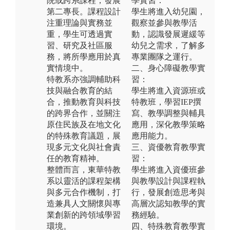
院或跨系課程，發展
學實習：
第二專長。課程設計
學生將進入幼兒園，
注重理論與實務並
觀察並參與教學活
重，學生可透過實
動，認識發展遲緩等
習、研究及社區服
幼兒之需求，了解多
務，將所學應用於真
專業團隊之運行。
實情境中。
二、身心障礙教學實
特教系亦強調輔助科
習：
技與融合教育的結
學生將進入資源班或
合，推動教育與科技
特教班，學習IEP撰
的跨界合作，並關注
寫、教學調整與輔具
原住民族及在地文化
應用，深化教學策略
的特殊教育議題，展
應用能力。
現多元文化與社會責
三、資優教育教學實
任的教育精神。
習：
整體而言，東華特教
學生將進入資優班參
系以靈活的課程架構
與教學設計與課程執
與多元合作機制，打
行，發展創造思考與
造兼具人文關懷與專
高層次認知教學的實
業創新的跨領域學習
務經驗。
環境。
四、特殊教育教學實