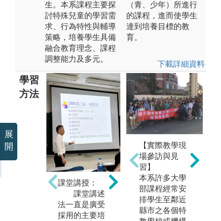
生。本系課程主要探
（青、少年）所進行
討特殊兒童的學習需
的課程，進而使學生
求、行為特性與輔導
達到培養目標的教
策略，培養學生具備
育。
融合教育理念、課程
調整能力及多元。
下載詳細資料
學習
方法
分組討論：
展
分組討論
參
【實際教學現
開
是以學生導
場參訪與見
向，一種具平
教
習】
等參與及互動
求
本系許多大學
的策略，為結
課堂講授：
到
部課程經常安
合小組學習及
課堂講述
他
排學生至鄰近
討論學習等多
法一直是廣受
空
縣市之各個特
項特質的教學
採用的主要培
實