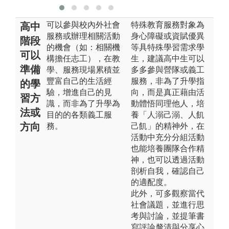
可以參與校內外社會
特殊教育服務對象為
高中
服務或辦理相關活動
身心障礙或資賦優異
階段
的機會（如：相關機
等具特殊學習需求學
可以
構擔任志工），在教
生，建議高中生可以
準備
學、服務現場累積並
多多參與營隊或義工
豐富自己的生活經
服務，非為了升學指
的學
驗，增進自己的見
向，而是真正藉由活
習方
識，而非為了升學為
動體悟同理他人，培
法或
目的的各類義工服
養「人溺己溺、人飢
方向
務。
己飢」的精神外，在
活動中充分分組活動
也能培養團隊合作精
神，也可以透過活動
剖析自我，確認自己
的適配度。
此外，可多觀察當代
社會議題，並進行思
考與討論，並提筆書
寫評論釐清與分享心