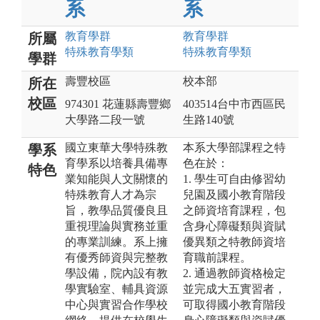
系
系
教育
學群
教育
學群
所屬
特殊教育
學類
特殊教育
學類
學群
壽豐校區
校本部
所在
校區
974301 花蓮縣壽豐鄉
403514台中市西區民
大學路二段一號
生路140號
國立東華大學特殊教
本系大學部課程之特
學系
育學系以培養具備專
色在於：
特色
業知能與人文關懷的
1. 學生可自由修習幼
特殊教育人才為宗
兒園及國小教育階段
旨，教學品質優良且
之師資培育課程，包
重視理論與實務並重
含身心障礙類與資賦
的專業訓練。系上擁
優異類之特教師資培
有優秀師資與完整教
育職前課程。
學設備，院內設有教
2. 通過教師資格檢定
學實驗室、輔具資源
並完成大五實習者，
中心與實習合作學校
可取得國小教育階段