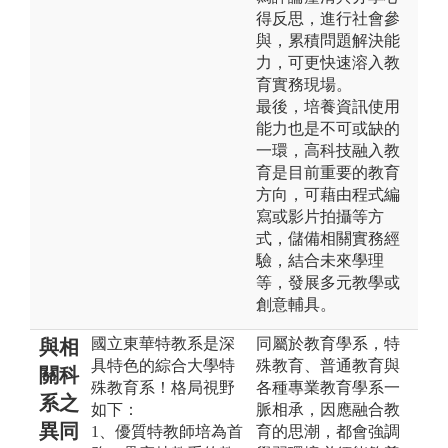
得反思，進行社會參
與，累積問題解決能
力，可更快速溶入教
育實務現場。
最後，培養資訊使用
能力也是不可或缺的
一環，高科技融入教
育是目前重要的教育
方向，可藉由程式編
寫或影片拍攝等方
式，儲備相關實務經
驗，結合未來學理
等，發展多元教學或
創意輔具。
國立東華特教系是深
同屬於教育學系，特
與相
具特色的綜合大學特
殊教育、普通教育與
關科
殊教育系！格局視野
各種專業教育學系一
系之
如下：
脈相承，因應融合教
異同
1、優質特教師培為首
育的思潮，都會強調