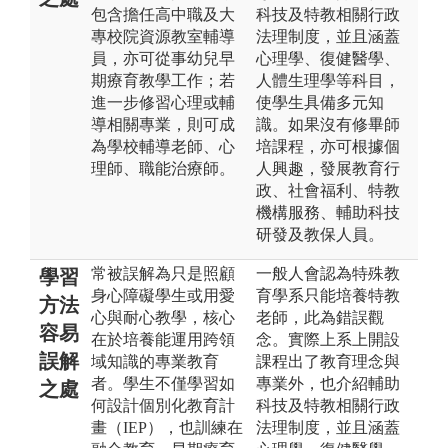
包含擔任高中職及大
科技及特教相關行政
專校院資源教室輔導
法理制度，並且涵蓋
員，亦可從事幼兒早
心理學、復健醫學、
期療育教學工作；若
人體生理學等科目，
進一步修習心理或輔
使學生具備多元知
導相關專業，則可成
識。如果沒有修畢師
為學校輔導老師、心
培課程，亦可根據個
理師、職能治療師。
人興趣，發展教育行
政、社會福利、特教
機構服務、輔助科技
研發及教保人員。
常被誤解為只是照顧
一般人會認為特殊教
學習
身心障礙學生或用愛
育學系只能培養特教
方法
心與耐心教學，核心
老師，此為錯誤觀
容易
在於培養能運用跨領
念。實際上系上開設
誤解
域知識的專業教育
課程出了教育理念與
者。學生不僅學習如
專業外，也介紹輔助
之處
何設計個別化教育計
科技及特教相關行政
畫（IEP），也訓練在
法理制度，並且涵蓋