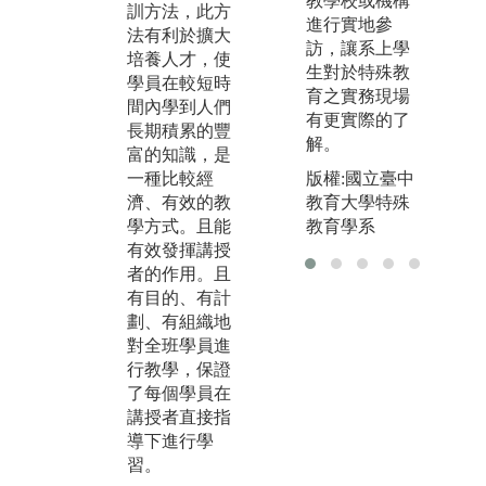
教學校或機構
方法，提供了
訓方法，此方
象
進行實地參
豐富的學習脈
法有利於擴大
究
訪，讓系上學
絡，具有甚多
培養人才，使
的
生對於特殊教
功能。而小組
學員在較短時
是
育之實務現場
討論具有一個
間內學到人們
大
有更實際的了
主題，且談論
長期積累的豐
教
解。
的內容與主題
富的知識，是
課
有關。成員係
一種比較經
版權:國立臺中
的
透過語言及非
濟、有效的教
教育大學特殊
學
語言的方式彼
學方式。且能
教育學系
活
此交換意見。
有效發揮講授
地
其目的在分享
者的作用。且
擴
個人觀點與感
有目的、有計
野
受或尋求能為
劃、有組織地
的
大多數人的所
對全班學員進
並
接受的意見。
行教學，保證
際
了每個學員在
教
講授者直接指
導下進行學
習。