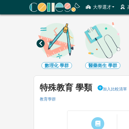
ColleGo! 大學選才與高中育才輔助系統
大學選才
工程
學群
數理化
學群
醫藥衛生
學群
特殊教育 學類
加入比較清單
教育學群