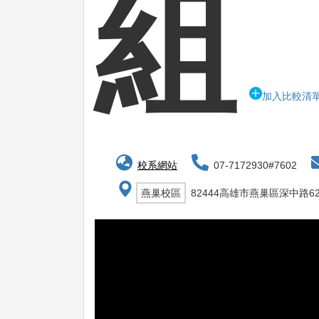
組
加入比較清
校系網站
07-7172930#7602
燕巢校區
82444高雄市燕巢區深中路6