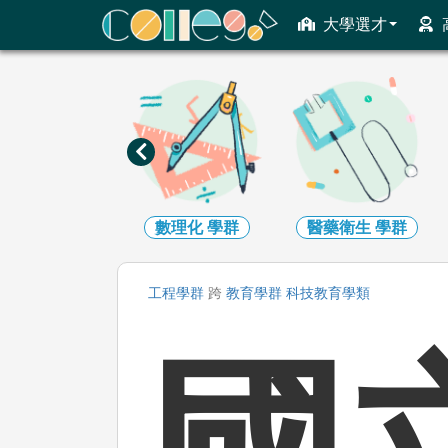
ColleGo! 大學選才與高中育才輔助系統
大學選才
工程
學群
數理化
學群
醫藥衛生
學群
工程
學群
跨
教育
學群
科技教育
學類