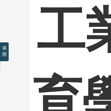
工
展
開
育