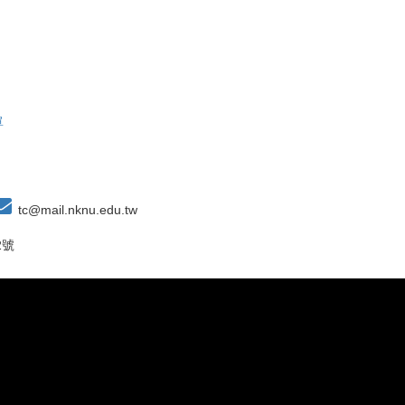
單
tc@mail.nknu.edu.tw
2號