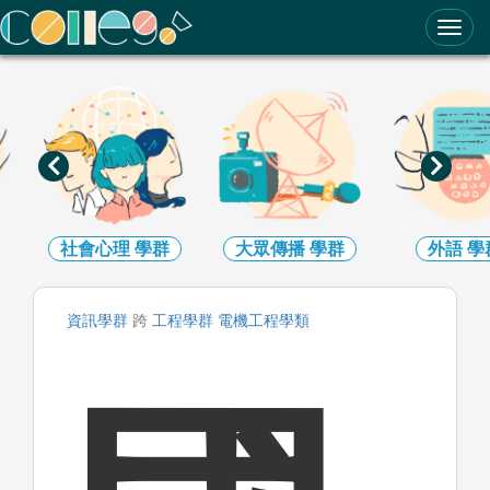
ColleGo! 大學選才與高中育才輔助系統
社會心理
學群
大眾傳播
學群
外語
學
資訊
學群
跨
工程
學群
電機工程
學類