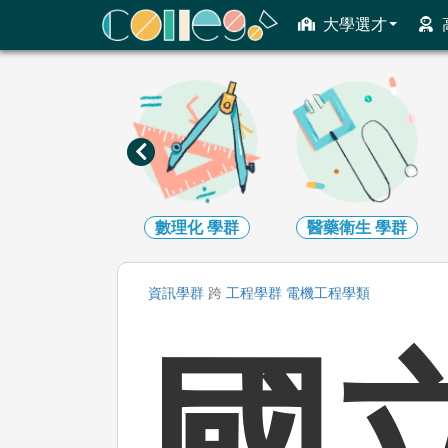
ColleGo! 大學選才與高中育才輔助系統
大學選才
工程
學群
數理化
學群
醫藥衛生
學群
資訊
學群
跨
工程
學群
電機工程
學類
國