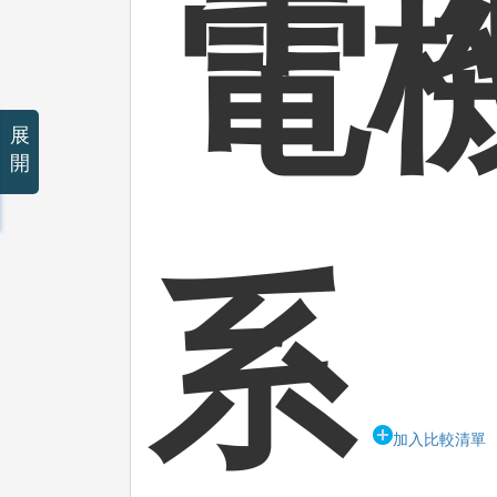
電
展
開
系
加入比較清單