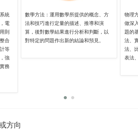
系統
數學方法：運用數學所提供的概念、方
物理
，電
法和技巧進行定量的描述、推導和演
做深
用則
算，後對數學結果進行分析和判斷，以
題的
整合
對特定的問題作出新的結論和預見。
法、
計等
法、
，強
表法
實務
或方向