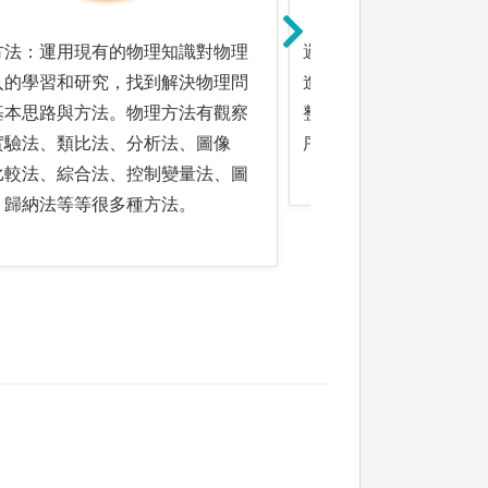
方法：運用現有的物理知識對物理
邏輯分析：透過有條理
入的學習和研究，找到解決物理問
進行觀察、比較、分析
基本思路與方法。物理方法有觀察
整合，並對可行的解決
實驗法、類比法、分析法、圖像
序和迅速決策。
比較法、綜合法、控制變量法、圖
、歸納法等等很多種方法。