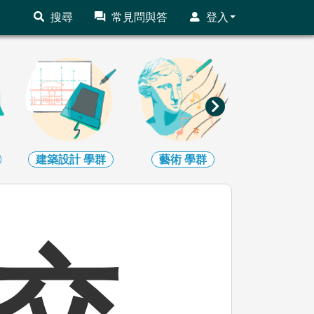
搜尋
常見問與答
登入
建築設計
學群
藝術
學群
社會心理
交