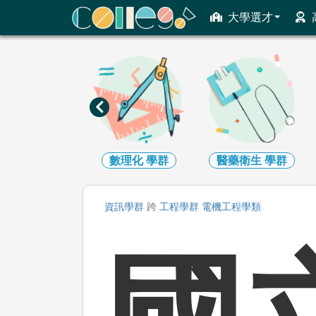
ColleGo! 大學選才與高中育才輔助系統
大學選才
工程
學群
數理化
學群
醫藥衛生
學群
資訊
學群
跨
工程
學群
電機工程
學類