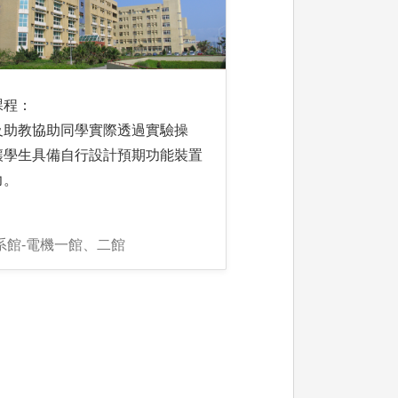
課程：
及助教協助同學實際透過實驗操
讓學生具備自行設計預期功能裝置
力。
系館-電機一館、二館