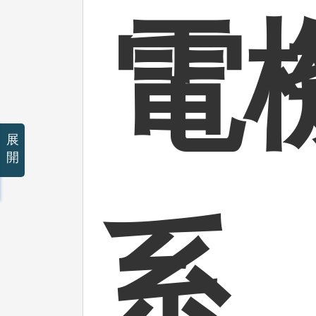
電
展
開
系