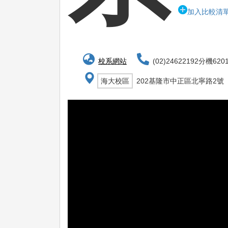
加入比較清
校系網站
(02)24622192分機620
海大校區
202基隆市中正區北寧路2號