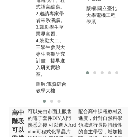
電路設計、程
內容。
式語言編寫。
版權:國立臺北
3.提供全英語
2.邀請專家學
大學電機工程
授課。
者來系演講。
學系
4.結合產學合
3.鼓勵學生至
作計畫案，增
業界實習。
進實務經驗。
4.鼓勵大二、
5.鼓勵國際交
三學生參與大
換學生移地修
專生暑期研究
課，帶領學生
計畫，提早進
出國拓展視
入研究實驗
野。
室。
圖解:海洋大學
圖解:電資綜合
校門
教學大樓
可以先由市面上販售
配合高中課程教材及
高中
的電子套件DIY入門
進度，針對自然科學
階段
熟悉之後 可以進入Ard
領域進行長期持續性
可以
uino可程式化單晶片
的自主學習，增加推