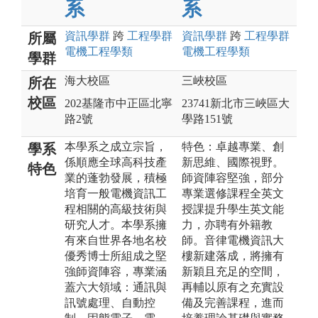
系
系
資訊
學群
跨
工程
學群
資訊
學群
跨
工程
學群
所屬
電機工程
學類
電機工程
學類
學群
海大校區
三峽校區
所在
校區
202基隆市中正區北寧
23741新北市三峽區大
路2號
學路151號
本學系之成立宗旨，
特色：卓越專業、創
學系
係順應全球高科技產
新思維、國際視野。
特色
業的蓬勃發展，積極
師資陣容堅強，部分
培育一般電機資訊工
專業選修課程全英文
程相關的高級技術與
授課提升學生英文能
研究人才。本學系擁
力，亦聘有外籍教
有來自世界各地名校
師。音律電機資訊大
優秀博士所組成之堅
樓新建落成，將擁有
強師資陣容，專業涵
新穎且充足的空間，
蓋六大領域：通訊與
再輔以原有之充實設
訊號處理、自動控
備及完善課程，進而