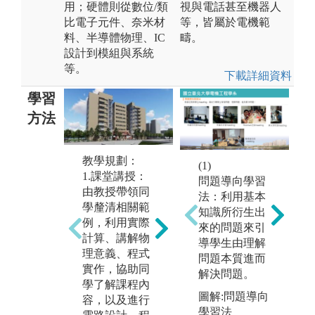
用；硬體則從數位/類
視與電話甚至機器人
比電子元件、奈米材
等，皆屬於電機範
料、半導體物理、IC
疇。
設計到模組與系統
等。
下載詳細資料
學習
方法
教學規劃：
(1)
(
實
1.課堂講授：
問題導向學習
教
課程設計：
由教授帶領同
法：利用基本
助
1.實驗課程讓
學釐清相關範
知識所衍生出
過
同學有多次分
例，利用實際
來的問題來引
讓
組合作機會，
計算、講解物
導學生由理解
行
學習與人合作
理意義、程式
問題本質進而
能
的模式。
實作，協助同
解決問題。
力
2.順應世界科
學了解課程內
技發展趨勢，
圖解:問題導向
圖
容，以及進行
機動調整課程
學習法
機