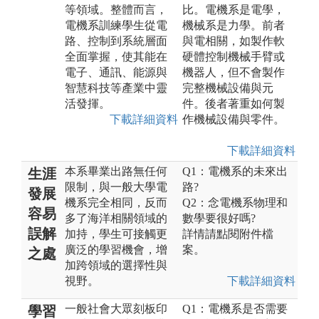
等領域。整體而言，
比。電機系是電學，
電機系訓練學生從電
機械系是力學。前者
路、控制到系統層面
與電相關，如製作軟
全面掌握，使其能在
硬體控制機械手臂或
電子、通訊、能源與
機器人，但不會製作
智慧科技等產業中靈
完整機械設備與元
活發揮。
件。後者著重如何製
下載詳細資料
作機械設備與零件。
下載詳細資料
本系畢業出路無任何
Q1：電機系的未來出
生涯
限制，與一般大學電
路?
發展
機系完全相同，反而
Q2：念電機系物理和
容易
多了海洋相關領域的
數學要很好嗎?
誤解
加持，學生可接觸更
詳情請點閱附件檔
廣泛的學習機會，增
案。
之處
加跨領域的選擇性與
視野。
下載詳細資料
一般社會大眾刻板印
Q1：電機系是否需要
學習