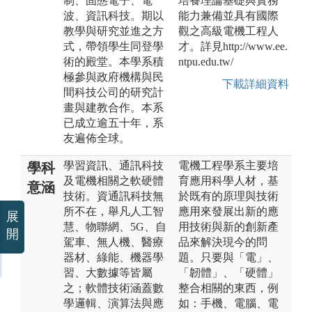
制、固態電子、電
培養理論基礎與實務
波、資訊科技。期以
能力兼備並具有國際
教學與研究並進之方
觀之高級電機工程人
式，帶領學生同登學
才。詳見http://www.ee.
術的殿堂。本學系積
ntpu.edu.tw/
極參與政府機構與民
下載詳細資料
間科技公司的研究計
畫與建教合作。本系
已成立逾五十年，系
友遍佈全球。
學習資訊、通訊科技
電機工程學系主要培
學科
及電機相關之軟硬體
育應用科學人材，基
意涵
技術。資通訊科技無
於既有的原理與技術
所不在，舉凡人工智
應用來發展出新的應
展
慧、物聯網、5G、自
用技術與新的創新產
開
駕車、無人機、醫療
品來解決現今的問
器材、綠能、機器學
題。只要與「電」、
習、大數據等皆屬
「韌體」、「硬體」
之；軟體技術涵蓋數
整合相關的東西，例
學邏輯、演算法與應
如：手機、電腦、電