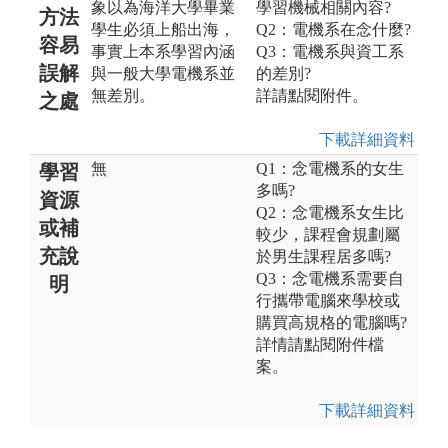
象以為海洋大學畢業
學習機械相關內容?
方法
學生必須上船出海，
Q2：電機系在念什麼?
容易
事實上本系學習內涵
Q3：電機系與資工系
誤解
與一般大學電機系並
的差別?
無差別。
詳請點閱附件。
之處
下載詳細資料
無
Q1：念電機系的女生
學習
多嗎?
資源
Q2：念電機系女生比
或補
較少，課程會規劃屬
充說
於男生課程居多嗎?
Q3：念電機系需要自
明
行攜帶電腦來學校或
購買高規格的電腦嗎?
詳情請點閱附件檔
案。
下載詳細資料