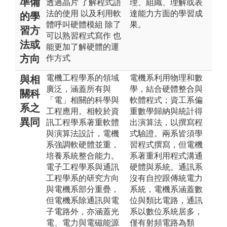
準備
透過晶片 了解程式語
理、組織、理解或表
法的使用 以及利用軟
達能力方面的學習成
的學
體呼叫硬體模組 除了
果。
習方
可以熟習程式寫作 也
法或
能更加了解硬體的運
方向
作方式
電機工程學系的領域
電機系利用物理和數
與相
廣泛，涵蓋所有與
學，結合硬體整合與
關科
「電」相關的科學與
軟體程式；資工系偏
系之
工程應用。相較於資
重數學歸納與統計得
異同
訊工程學系著重軟體
出演算法，以撰寫程
與演算法設計，電機
式驗證。兩系皆須學
系強調軟硬體並重，
習程式撰寫，但電機
培養系統整合能力。
系著重利用程式溝通
電子工程學系與通訊
硬體與系統。通訊系
工程學系的研究方向
沒有自控跟傳統電力
與電機系部分重疊，
系統，電機系涵蓋數
但電機系除通訊與電
位與類比電路，通訊
子電路外，亦涵蓋光
系以數位系統居多，
電、電力與電磁能源
僅有射頻電路為類