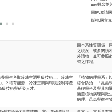
精密冷凍空調研究
mes觀念
前瞻環境控制與能
圖解:邀請
版權:國立
因本系性質關係，
之現況，或多閱讀
外讀物；並可參照
習之課程。
培養學生考取冷凍空調甲級技術士、冷凍空
「植物病理學系」
。2.培育能源、冷凍空調與環境控制等產
綜合防治；「昆蟲
高級技術與研發人才。
基礎學科及與其相
涵蓋植物病理與微
病理、昆蟲與微生
選修課程強化專業技能。亦可選修資訊科
事實上，本系具有