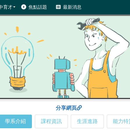
中育才
焦點話題
最新消息
分享網頁
學系介紹
課程資訊
生涯進路
能力特