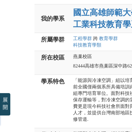
國立高雄師範大
我的學系
工業科技教育學
工程
學群
跨
教育
學群
所屬學群
科技教育
學類
燕巢校區
所在校區
82444高雄市燕巢區深中路6
「能源與冷凍空調」組以培
學系特色
前全國僅兩個系所具備培訓
組專門培育單位。面對科技
展
保存運輸等，對冷凍空調的
費更是現今科技社會所面對
開
人才，並提供台灣南部地區
修管道.