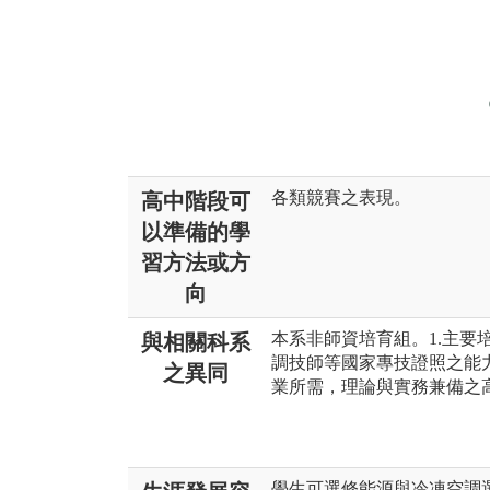
各類競賽之表現。
高中階段可
以準備的學
習方法或方
向
本系非師資培育組。1.主要
與相關科系
調技師等國家專技證照之能力
之異同
業所需，理論與實務兼備之
學生可選修能源與冷凍空調