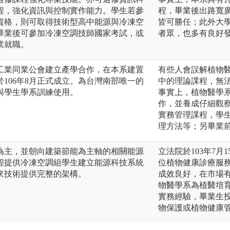
程，強化資訊與控制實作能力。學生若參
程，畢業後出路寬
資格，則可取得技術型高中能源與冷凍空
皆可勝任；此外大
畢業後可參加冷凍空調技師國家考試，或
者眾，也多有良好
業就職。
工業同業公會建立產學合作，在本系建置
有些人會誤解植物
106年8月正式成立。為台灣南部唯一的
中的理論課程，無
與學生學系訓練使用。
事實上，植物醫學
作，並養成仔細觀
實務管理課程，學
理方法等；另畢業
為主，並朝向建築節能為主軸的相關能源
立法院於103年7
程提供冷凍空調組學生建立能源科技系統
位植物健康診療服務
來技術提供完整的架構。
成效良好，在市場
物醫學系為植醫培
實務經驗，畢業生
物保護或植物健康