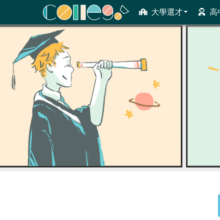
大學選才
高
ColleGo! 大學選才與高中育才輔助系統