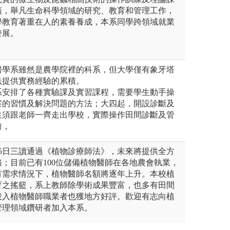
廣，舉凡生命科學領域的研究、教育和管理工作，
學教育著重在人的素養養成，本系同學跨領域就業
發展。
醫學系雖然是農學院裡的科系，但大學僅有象牙塔
法提供實務經驗的累積。
系安排了各種實驗課及實習課程，需要學生動手操
察的習慣及解決問題的方法；大四起，開設診斷及
生須跟老師一齊走出學校，實際操作田間診斷及管
前，
月15日三讀通過《植物診療師法》，未來將提供全方
；目前已有100位儲備植物醫師在各地農會執業，
有需求情況下，植物醫師名額將逐年上升。本校植
育之搖籃，系上教師除學術成果豐富，也多有田間
投入植物醫師職業者也獲地方好評。歡迎有志向植
管理領域鑽研者加入本系。