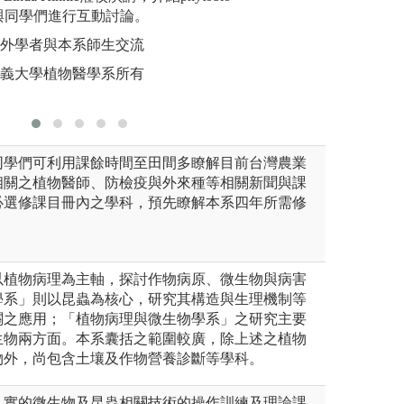
版權:國立
室
並與同學們進行互動討論。
管理實務: 洪國安
源研究室
、建築資訊模型(B
國外學者與本系師生交流
講師
嘉義大學植物醫學系所有
同學們可利用課餘時間至田間多瞭解目前台灣農業
相關之植物醫師、防檢疫與外來種等相關新聞與課
必選修課目冊內之學科，預先瞭解本系四年所需修
以植物病理為主軸，探討作物病原、微生物與病害
學系」則以昆蟲為核心，研究其構造與生理機制等
關之應用；「植物病理與微生物學系」之研究主要
生物兩方面。本系囊括之範圍較廣，除上述之植物
物外，尚包含土壤及作物營養診斷等學科。
扎實的微生物及昆蟲相關技術的操作訓練及理論課