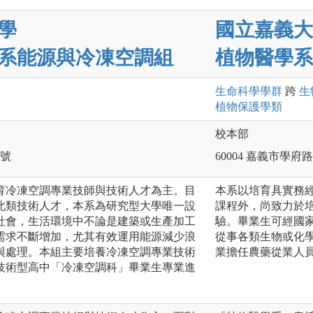
學
國立嘉義大
系能源與冷凍空調組
植物醫學系
生命科學
學群
跨
生
植物保護
學類
校本部
2號
60004 嘉義市學府路
育冷凍空調專業技師與技術人才為主。目
本系以培育具實務
此類技術人才，本系為研究型大學唯一設
課程外，尚致力於
社會，生活環境中不論是建築或生產加工
驗。畢業生可經國
需求不斷增加，尤其有效運用能源減少浪
從事各類生物或化
與處理。本組主要培養冷凍空調專業技術
業擔任農藥從業人
技術型高中「冷凍空調科」畢業生專業進