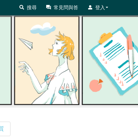
搜尋
常見問與答
登入
質