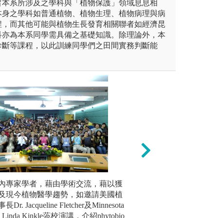
旨本系所涉及之學科與「植物保護」領域息息相
本身之學科如普通植物、植物生理、植物病理與病
程，而其他可能與植物生長發育相關聯者如經濟昆
科亦為本系同學需具備之基礎知識。除理論外，本
診斷等課程，以此訓練同學們之田間實務判斷能
內專家學者，藉由學術交流，藉以獲
業師協同實務教學
藉由業界
測試教學實驗室
及現今植物醫學趨勢，如邀請美國植
冷凍空調節能技術
的工作內
室
. Jacqueline Fletcher及Minnesota
畫與管理實務: 
圖解:學生
究室
Linda Kinkle蒞校演講，介紹phytobio
技術: 吳彥輝技