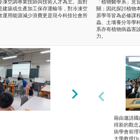
冷凍空調專業技師與技術人才為主。面對
「植物醫學系」意
是建築或生產加工保存運輸等，對冷凍空
關；因此探討植物
效運用能源減少浪費更是現今科技社會所
原學等皆為必修課
蟲、土壤養分等學
系亦有植物病蟲害
力。
實作訓練
藉由邀請國
冷凍空調系統性能
得新的觀念
電子電路教學實驗
病學會前理事長Dr
永續環境與能源研
大學教授Dr. 