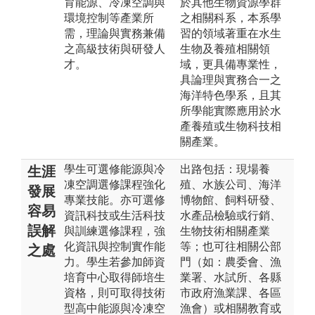
育能源、冷凍空調與
於其他生物資源學群
環境控制等產業所
之相關科系，本系學
需，理論與實務兼備
習的領域著重在水生
之高級技術與研發人
生物及養殖相關領
才。
域，更具備專業性，
具論理與實務合一之
海洋特色學系，且其
所學能實際應用於水
產養殖或生物科技相
關產業。
學生可選修能源與冷
出路包括：現場養
生涯
凍空調選修課程強化
殖、水族公司、海洋
發展
專業技能。亦可選修
博物館、飼料研發、
容易
資訊科技或生活科技
水產品檢驗或行銷、
誤解
與訓練選修課程，強
生物技術相關產業
化資訊與控制實作能
等；也可往相關公部
之處
力。學生若參加師資
門（如：農委會、漁
培育中心取得師培生
業署、水試所、各縣
資格，則可取得技術
市政府漁業課、各區
型高中能源與冷凍空
漁會）或相關教育或