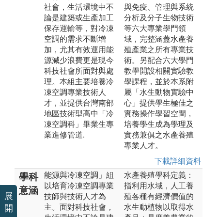
社會，生活環境中不
與免疫、管理與系統
論是建築或生產加工
分析及分子生物技術
保存運輸等，對冷凍
等六大專業學門領
空調的需求不斷增
域，完整涵蓋水產養
加，尤其有效運用能
殖產業之所有專業技
源減少浪費更是現今
術。另配合六大學門
科技社會所面對與處
教學開設相關實驗教
理。本組主要培養冷
學課程，並於本系附
凍空調專業技術人
屬「水生動物實驗中
才，並提供台灣南部
心」提供學生極佳之
地區技術型高中「冷
實務操作學習空間，
凍空調科」畢業生專
培養學生成為學理及
業進修管道.
實務兼俱之水產養殖
專業人才。
下載詳細資料
能源與冷凍空調」組
水產養殖學科定義：
學科
以培育冷凍空調專業
指利用水域，人工養
意涵
展
技師與技術人才為
殖各種有經濟價值的
主。面對科技社會，
水生動植物以取得水
開