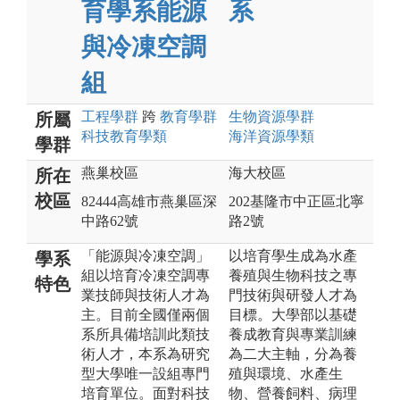
育學系能源
系
與冷凍空調
組
工程
學群
跨
教育
學群
生物資源
學群
所屬
科技教育
學類
海洋資源
學類
學群
燕巢校區
海大校區
所在
校區
82444高雄市燕巢區深
202基隆市中正區北寧
中路62號
路2號
「能源與冷凍空調」
以培育學生成為水產
學系
組以培育冷凍空調專
養殖與生物科技之專
特色
業技師與技術人才為
門技術與研發人才為
主。目前全國僅兩個
目標。大學部以基礎
系所具備培訓此類技
養成教育與專業訓練
術人才，本系為研究
為二大主軸，分為養
型大學唯一設組專門
殖與環境、水產生
培育單位。面對科技
物、營養飼料、病理