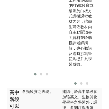
上利用多媒體
源研究室
師
(PPT)或抄寫或
精密冷凍空調
性
繪圖於白板方
研究室
吳
式講授課程教
前瞻環境控制
龔
材內容，讓學
與能源研究室
機
生可依教材內
與
容主動閱讀書
國
面資料並聆聽
塵
授課老師講
津
解，專心聽講
資
及適時抄寫筆
在
記均提升其學
應
習成效。
師
各類競賽之表現。
建議可於高中階段多
高中
加強英文、生物與化
階段
學學科之學習外，課
可以
後可多關注與養殖、