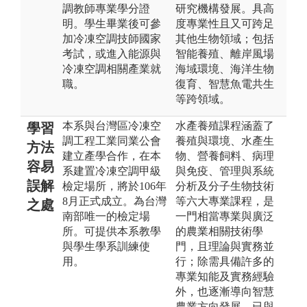
調教師專業學分證
研究機構發展。具高
明。學生畢業後可參
度專業性且又可跨足
加冷凍空調技師國家
其他生物領域；包括
考試，或進入能源與
智能養殖、離岸風場
冷凍空調相關產業就
海域環境、海洋生物
職。
復育、智慧魚電共生
等跨領域。
本系與台灣區冷凍空
水產養殖課程涵蓋了
學習
調工程工業同業公會
養殖與環境、水產生
方法
建立產學合作，在本
物、營養飼料、病理
容易
系建置冷凍空調甲級
與免疫、管理與系統
誤解
檢定場所，將於106年
分析及分子生物技術
8月正式成立。為台灣
等六大專業課程，是
之處
南部唯一的檢定場
一門相當專業與廣泛
所。可提供本系教學
的農業相關技術學
與學生學系訓練使
門，且理論與實務並
用。
行；除需具備許多的
專業知能及實務經驗
外，也逐漸導向智慧
農業方向發展，已與