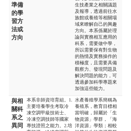
準備
生技產業之相關議題
及報導，透過前往水
的學
族館或養殖等相關場
習方
域來瞭解自己的興趣
法或
方向。本系係屬於理
方向
論與實務相互應用的
科系，需要做中學，
所以需要保有對生物
的熱情及實務操作的
積極度，且需要具備
觀察力、發現問題及
解決問題的能力，可
透過參加科學專題來
加強這些能力。
本系非師資培育組。1.
水產養殖學系簡稱為
與相
主要培養學生考取冷
養殖系，教育目標相
關科
凍空調甲級技術士、
當明確，歸屬於「生
系之
冷凍空調技師等國家
物資源」學群，「海
異同
專技證照之能力。2.培
洋資源」學類；相較