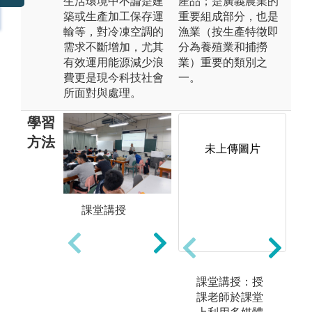
生活環境中不論是建
產品；是廣義農業的
築或生產加工保存運
重要組成部分，也是
輸等，對冷凍空調的
漁業（按生產特徵即
需求不斷增加，尤其
分為養殖業和捕撈
有效運用能源減少浪
業）重要的類別之
費更是現今科技社會
一。
所面對與處理。
學習
方法
未上傳圖片
課堂講授
實作訓練
業
冷凍空調系統
教
性能測試教學
冷
實驗室
技
電子電路教學
經
課堂講授：授
實驗室
調
課老師於課堂
永續環境與能
實