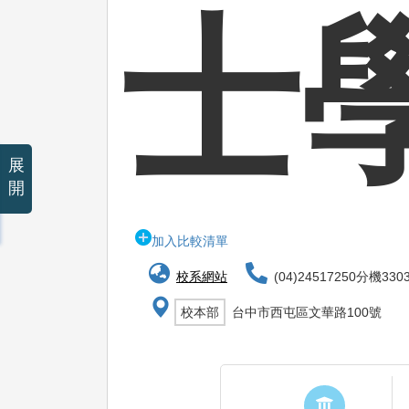
士
展
開
加入比較清單
校系網站
(04)24517250分機330
校本部
台中市西屯區文華路100號