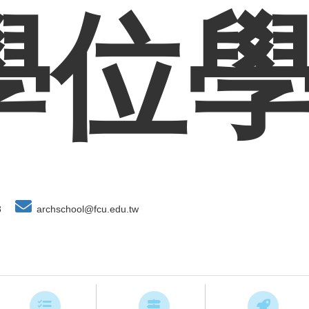
學位
3
archschool@fcu.edu.tw