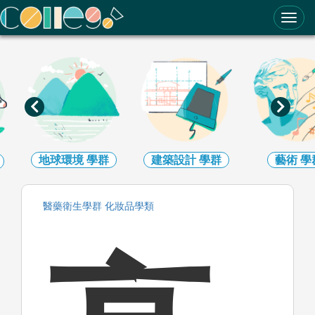
ColleGo! 大學選才與高中育才輔助系統
地球環境
學群
建築設計
學群
藝術
學
醫藥衛生
學群
化妝品
學類