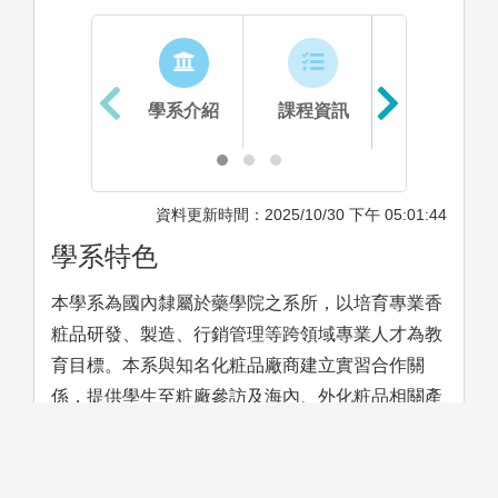
學系介紹
課程資訊
生涯進路
資料更新時間：2025/10/30 下午 05:01:44
學系特色
本學系為國內隸屬於藥學院之系所，以培育專業香
粧品研發、製造、行銷管理等跨領域專業人才為教
育目標。本系與知名化粧品廠商建立實習合作關
係，提供學生至粧廠參訪及海內、外化粧品相關產
業之實習機會。同時為培育優質專業之碩士和學士
並隨時掌握粧品產業流行趨勢，本學系積極與香粧
品企業界互動，並不定時帶領學生至海外參加國際