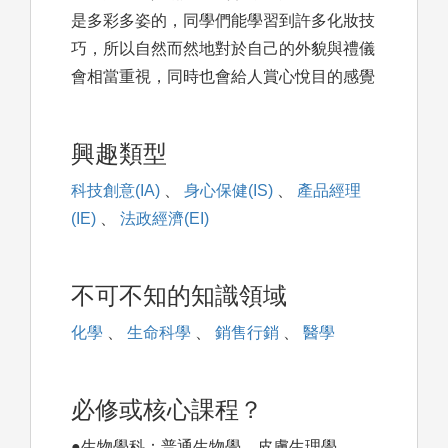
是多彩多姿的，同學們能學習到許多化妝技
巧，所以自然而然地對於自己的外貌與禮儀
會相當重視，同時也會給人賞心悅目的感覺
興趣類型
科技創意(IA)
、
身心保健(IS)
、
產品經理
(IE)
、
法政經濟(EI)
不可不知的知識領域
化學
、
生命科學
、
銷售行銷
、
醫學
必修或核心課程？
●生物學科：普通生物學、皮膚生理學